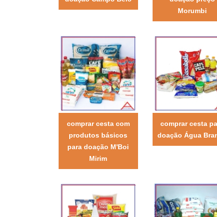
Morumbi
comprar cesta com
comprar cesta pa
produtos básicos
doação Água Bra
para doação M'Boi
Mirim