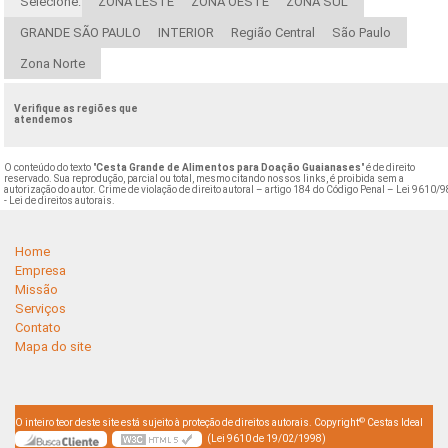
Selecione:
ZONA LESTE
ZONA OESTE
ZONA SUL
GRANDE SÃO PAULO
INTERIOR
Região Central
São Paulo
Zona Norte
Verifique as regiões que
atendemos
O conteúdo do texto "
Cesta Grande de Alimentos para Doação Guaianases
" é de direito
reservado. Sua reprodução, parcial ou total, mesmo citando nossos links, é proibida sem a
autorização do autor. Crime de violação de direito autoral – artigo 184 do Código Penal –
Lei 9610/9
- Lei de direitos autorais
.
Home
Empresa
Missão
Serviços
Contato
Mapa do site
©
O inteiro teor deste site está sujeito à proteção de direitos autorais. Copyright
Cestas Ideal
(Lei 9610 de 19/02/1998)