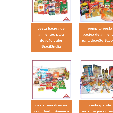
cesta básica de
comprar cesta
alimentos para
básica de alimen
doação valor
para doação Sac
Brasilândia
cesta para doação
cesta grande
valor Jardim América
natalina para doa