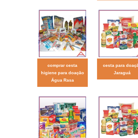
comprar cesta
cesta para doaç
higiene para doação
Jaraguá
Água Rasa