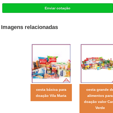
Enviar cotação
Imagens relacionadas
cesta básica para
cesta grande d
doação Vila Maria
alimentos para
doação valor Ca
Verde