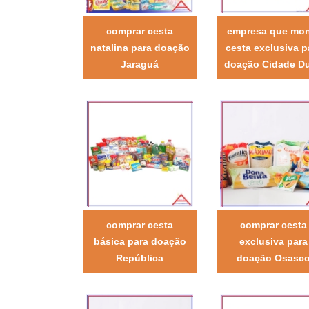
comprar cesta
empresa que mo
natalina para doação
cesta exclusiva p
Jaraguá
doação Cidade Du
comprar cesta
comprar cesta
básica para doação
exclusiva para
República
doação Osasc