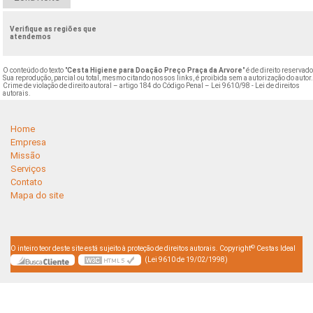
Verifique as regiões que
atendemos
O conteúdo do texto "
Cesta Higiene para Doação Preço Praça da Arvore
" é de direito reservado
Sua reprodução, parcial ou total, mesmo citando nossos links, é proibida sem a autorização do autor
Crime de violação de direito autoral – artigo 184 do Código Penal –
Lei 9610/98 - Lei de direitos
autorais
.
Home
Empresa
Missão
Serviços
Contato
Mapa do site
©
O inteiro teor deste site está sujeito à proteção de direitos autorais. Copyright
Cestas Ideal
(Lei 9610 de 19/02/1998)