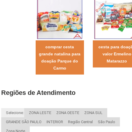
comprar cesta
cesta para doaç
grande natalina para
valor Ermelino
doação Parque do
Matarazzo
Carmo
Regiões de Atendimento
Selecione:
ZONA LESTE
ZONA OESTE
ZONA SUL
GRANDE SÃO PAULO
INTERIOR
Região Central
São Paulo
Zona Norte