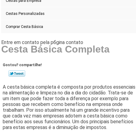
Cestas para Empresa
Cestas Personalizadas
Comprar Cesta Básica
Cesta Básica Completa
Gostou? compartilhe!
A cesta básica completa é composta por produtos essenciais
na alimentação e limpeza no dia a dia do cidadão. Trata-se de
um item que pode fazer toda a diferença por exemplo para
pessoas que recebem como benefício na empresa onde
trabalham. Por isso atualmente há um grande incentivo para
que cada vez mais empresas adotem a cesta básica como
benefício aos seus funcionários. Um dos principais benefícios
para estas empresas é a diminuição de impostos.