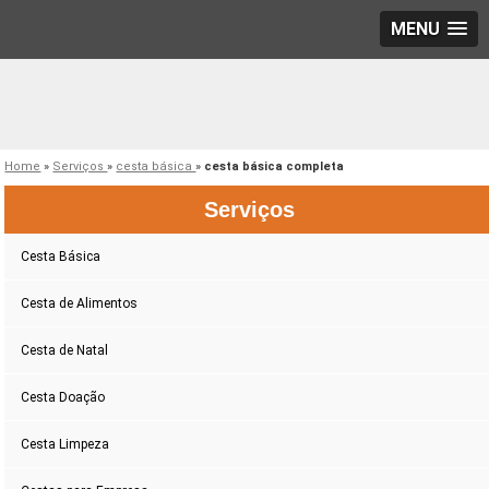
MENU
Home
»
Serviços
»
cesta básica
»
cesta básica completa
Serviços
Cesta Básica
Cesta de Alimentos
Cesta de Natal
Cesta Doação
Cesta Limpeza