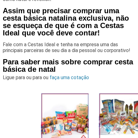
Assim que precisar comprar uma
cesta básica natalina exclusiva, não
se esqueça de que é com a Cestas
Ideal que você deve contar!
Fale com a Cestas Ideal e tenha na empresa uma das
principais parceiras de seu dia a dia pessoal ou corporativo!
Para saber mais sobre comprar cesta
básica de natal
Ligue para
ou para
ou
faça uma cotação