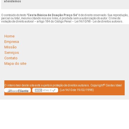
atendemos
O conteúdo do texto "
Cesta Básica de Doação Preço Sé
" é de direito reservado. Sua reprodução,
parcial ou total, mesmo citando nossos links, é proibida sem a autorização do autor. Crime de
violação de direito autoral – artigo 184 do Código Penal –
Lei 9610/98 - Lei de direitos autorais
.
Home
Empresa
Missão
Serviços
Contato
Mapa do site
©
O inteiro teor deste site está sujeito à proteção de direitos autorais. Copyright
Cestas Ideal
(Lei 9610 de 19/02/1998)