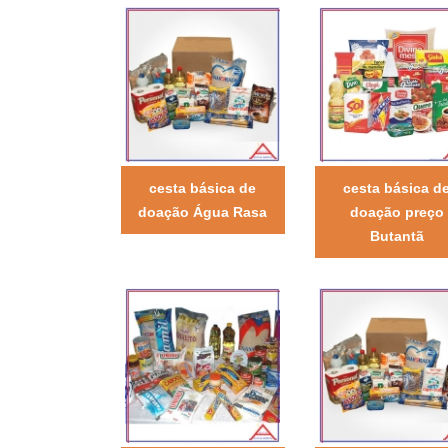
cesta básica de
cesta básica d
doação Água Rasa
doação preço
Butantã