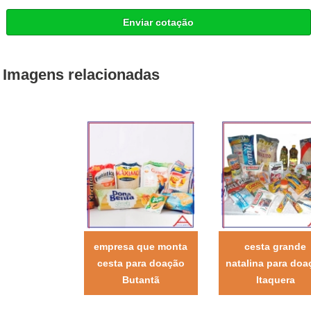
Enviar cotação
Imagens relacionadas
empresa que monta
cesta grande
cesta para doação
natalina para doa
Butantã
Itaquera