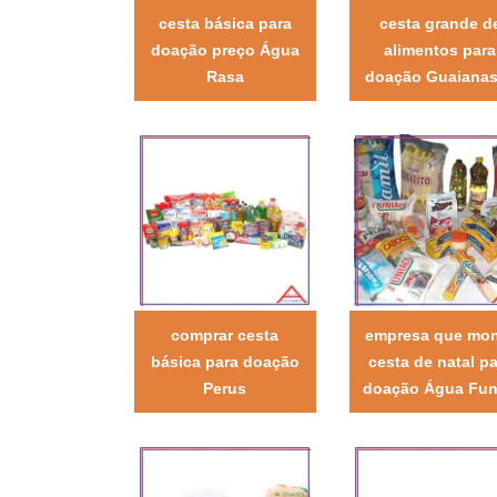
cesta básica para
cesta grande d
doação preço Água
alimentos para
Rasa
doação Guaiana
comprar cesta
empresa que mo
básica para doação
cesta de natal pa
Perus
doação Água Fu