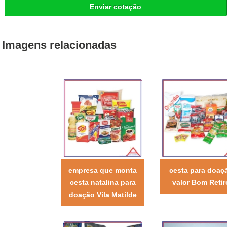
Enviar cotação
Imagens relacionadas
empresa que monta
cesta para doaç
cesta natalina para
valor Bom Retir
doação Vila Matilde