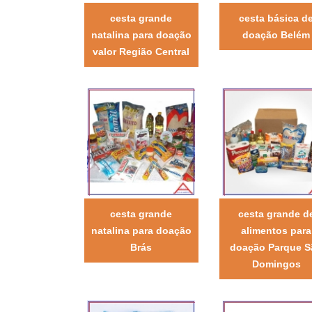
cesta grande
cesta básica d
natalina para doação
doação Belém
valor Região Central
cesta grande
cesta grande d
natalina para doação
alimentos para
Brás
doação Parque S
Domingos