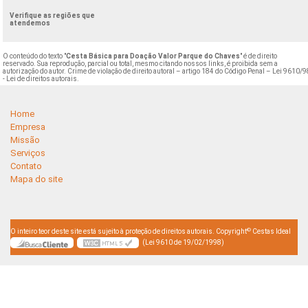
Verifique as regiões que
atendemos
O conteúdo do texto "
Cesta Básica para Doação Valor Parque do Chaves
" é de direito
reservado. Sua reprodução, parcial ou total, mesmo citando nossos links, é proibida sem a
autorização do autor. Crime de violação de direito autoral – artigo 184 do Código Penal –
Lei 9610/9
- Lei de direitos autorais
.
Home
Empresa
Missão
Serviços
Contato
Mapa do site
©
O inteiro teor deste site está sujeito à proteção de direitos autorais. Copyright
Cestas Ideal
(Lei 9610 de 19/02/1998)