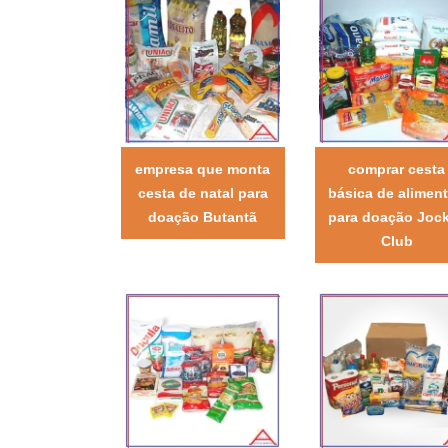
empresa que monta
comprar cesta
cesta de natal para
básica de alimen
doação Butantã
para doação Joc
Club