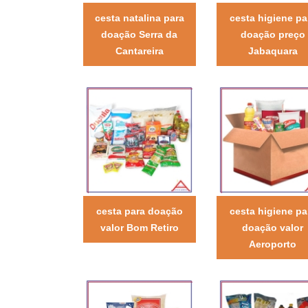
cesta natalina para
cesta higiene pa
doação Serra da
doação preço
Cantareira
Jabaquara
cesta para doação
cesta higiene pa
valor Bom Retiro
doação valor
Aeroporto