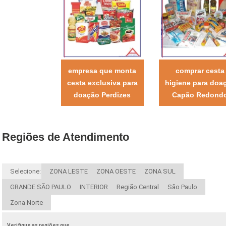
empresa que monta
comprar cesta
cesta exclusiva para
higiene para doa
doação Perdizes
Capão Redond
Regiões de Atendimento
Selecione:
ZONA LESTE
ZONA OESTE
ZONA SUL
GRANDE SÃO PAULO
INTERIOR
Região Central
São Paulo
Zona Norte
Verifique as regiões que