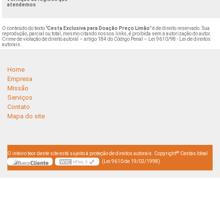
atendemos
O conteúdo do texto "
Cesta Exclusiva para Doação Preço Limão
" é de direito reservado. Sua
reprodução, parcial ou total, mesmo citando nossos links, é proibida sem a autorização do autor.
Crime de violação de direito autoral – artigo 184 do Código Penal –
Lei 9610/98 - Lei de direitos
autorais
.
Home
Empresa
Missão
Serviços
Contato
Mapa do site
©
O inteiro teor deste site está sujeito à proteção de direitos autorais. Copyright
Cestas Ideal
(Lei 9610 de 19/02/1998)