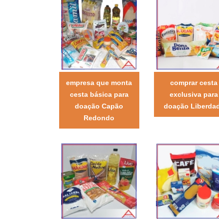
empresa que monta
comprar cesta
cesta básica para
exclusiva para
doação Capão
doação Liberda
Redondo