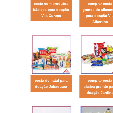
cesta com produtos
comprar cesta
básicos para doação
grande de alimen
Vila Curuçá
para doação Vil
Albertina
cesta de natal para
comprar cesta
doação Jabaquara
básica grande pa
doação Jardin