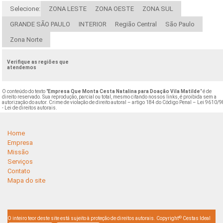
Selecione:
ZONA LESTE
ZONA OESTE
ZONA SUL
GRANDE SÃO PAULO
INTERIOR
Região Central
São Paulo
Zona Norte
Verifique as regiões que
atendemos
O conteúdo do texto "
Empresa Que Monta Cesta Natalina para Doação Vila Matilde
" é de
direito reservado. Sua reprodução, parcial ou total, mesmo citando nossos links, é proibida sem a
autorização do autor. Crime de violação de direito autoral – artigo 184 do Código Penal –
Lei 9610/9
- Lei de direitos autorais
.
Home
Empresa
Missão
Serviços
Contato
Mapa do site
©
O inteiro teor deste site está sujeito à proteção de direitos autorais. Copyright
Cestas Ideal