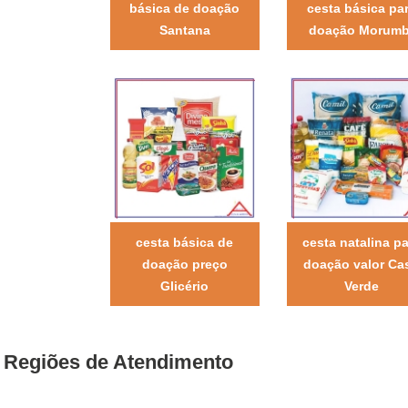
básica de doação
cesta básica pa
Santana
doação Morumb
cesta básica de
cesta natalina pa
doação preço
doação valor Ca
Glicério
Verde
Regiões de Atendimento