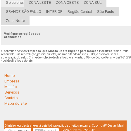
Selecione:
ZONA LESTE
ZONA OESTE
ZONA SUL
GRANDE SÃO PAULO
INTERIOR
Região Central
São Paulo
Zona Norte
Verifique as regiões que
atendemos
O conteúdo do texto "
Empresa Que Monta Cesta Higiene para Doação Perdizes
" é de direito
reservado. Sua reprodução, parcial ou total, mesmo citando nossos links, é proibida sem a
autorização do autor. Crime de violação de direito autoral – artigo 184 do Código Penal –
Lei 9610/9
- Lei de direitos autorais
.
Home
Empresa
Missão
Serviços
Contato
Mapa do site
©
O inteiro teor deste site está sujeito à proteção de direitos autorais. Copyright
Cestas Ideal
(Lei 9610 de 19/02/1998)