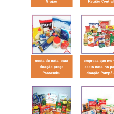
Grajau
Região Central
cesta de natal para
empresa que mo
doação preço
cesta natalina pa
Pacaembu
doação Pompéi