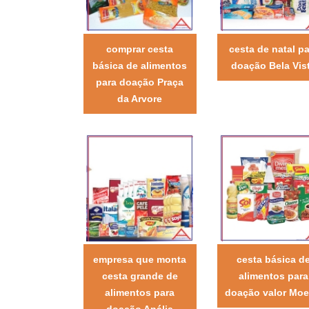
comprar cesta
cesta de natal pa
básica de alimentos
doação Bela Vis
para doação Praça
da Arvore
empresa que monta
cesta básica d
cesta grande de
alimentos para
alimentos para
doação valor Mo
doação Anália