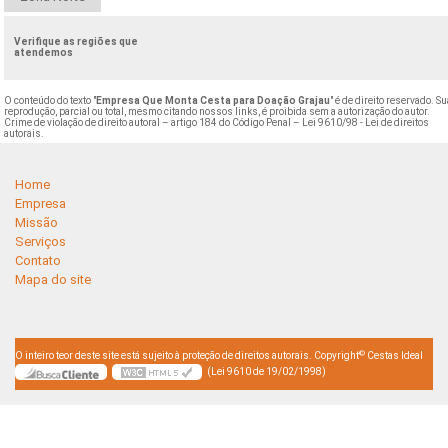
Verifique as regiões que
atendemos
O conteúdo do texto "
Empresa Que Monta Cesta para Doação Grajau
" é de direito reservado. S
reprodução, parcial ou total, mesmo citando nossos links, é proibida sem a autorização do autor.
Crime de violação de direito autoral – artigo 184 do Código Penal –
Lei 9610/98 - Lei de direitos
autorais
.
Home
Empresa
Missão
Serviços
Contato
Mapa do site
©
O inteiro teor deste site está sujeito à proteção de direitos autorais. Copyright
Cestas Ideal
(Lei 9610 de 19/02/1998)