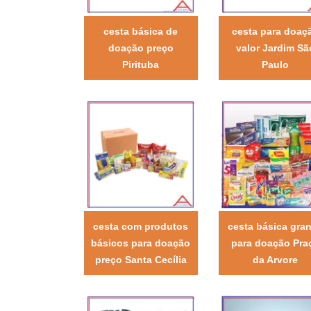
cesta básica de
cesta para doaç
doação preço
valor Jardim Sã
Pirituba
Paulo
cesta com produtos
cesta básica gra
básicos para doação
para doação Pra
preço Santa Cecília
da Arvore