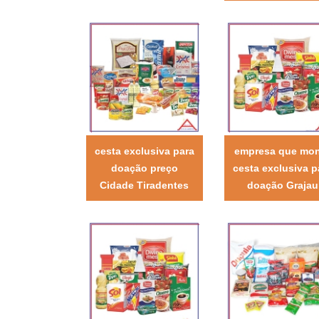
cesta exclusiva para
empresa que mo
doação preço
cesta exclusiva p
Cidade Tiradentes
doação Grajau