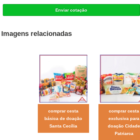
Enviar cotação
Imagens relacionadas
comprar cesta
comprar cesta
básica de doação
exclusiva para
Santa Cecília
doação Cidade
Patriarca