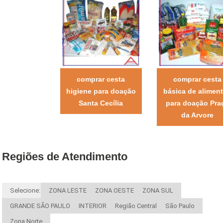
comprar cesta
comprar cesta
higiene para doação
básica de alimen
Santa Cecília
para doação Pra
da Arvore
Regiões de Atendimento
Selecione:
ZONA LESTE
ZONA OESTE
ZONA SUL
GRANDE SÃO PAULO
INTERIOR
Região Central
São Paulo
Zona Norte