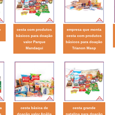
o
cesta com produtos
empresa que monta
básicos para doação
cesta com produtos
valor Parque
básicos para doação
Mandaqui
Trianon Masp
a
cesta básica de
cesta grande
a
doação valor Anália
natalina para doação