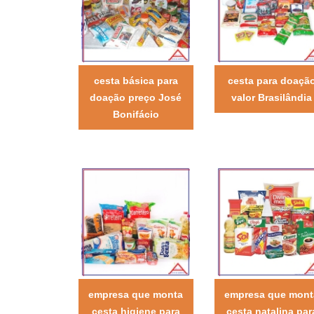
cesta básica para
cesta para doaçã
doação preço José
valor Brasilândia
Bonifácio
empresa que monta
empresa que mont
cesta higiene para
cesta natalina par