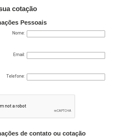
sua cotação
mações Pessoais
Nome:
Email:
Telefone:
mações de contato ou cotação