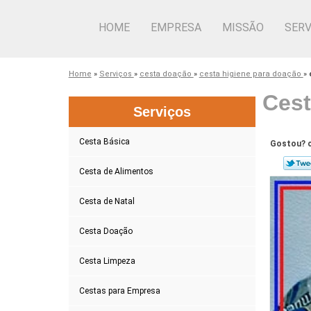
HOME
EMPRESA
MISSÃO
SERV
Home
»
Serviços
»
cesta doação
»
cesta higiene para doação
»
Cest
Serviços
Cesta Básica
Gostou? c
Cesta de Alimentos
Cesta de Natal
Cesta Doação
Cesta Limpeza
Cestas para Empresa