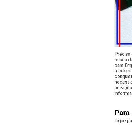
Precisa 
busca da
para Em
modernos
conquist
necessi
serviço
inforrm
Para
Ligue p