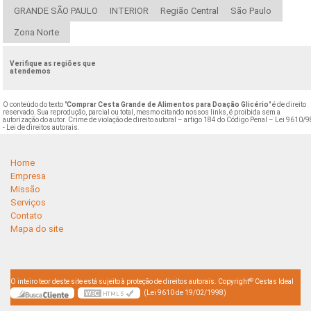
GRANDE SÃO PAULO
INTERIOR
Região Central
São Paulo
Zona Norte
Verifique as regiões que
atendemos
O conteúdo do texto "
Comprar Cesta Grande de Alimentos para Doação Glicério
" é de direito
reservado. Sua reprodução, parcial ou total, mesmo citando nossos links, é proibida sem a
autorização do autor. Crime de violação de direito autoral – artigo 184 do Código Penal –
Lei 9610/9
- Lei de direitos autorais
.
Home
Empresa
Missão
Serviços
Contato
Mapa do site
©
O inteiro teor deste site está sujeito à proteção de direitos autorais. Copyright
Cestas Ideal
(Lei 9610 de 19/02/1998)