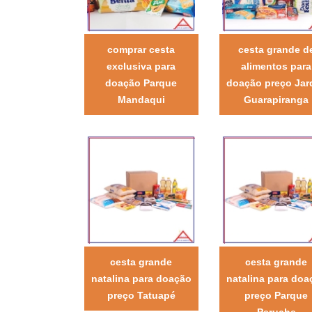
comprar cesta
cesta grande d
exclusiva para
alimentos para
doação Parque
doação preço Jar
Mandaqui
Guarapiranga
cesta grande
cesta grande
natalina para doação
natalina para doa
preço Tatuapé
preço Parque
Peruche