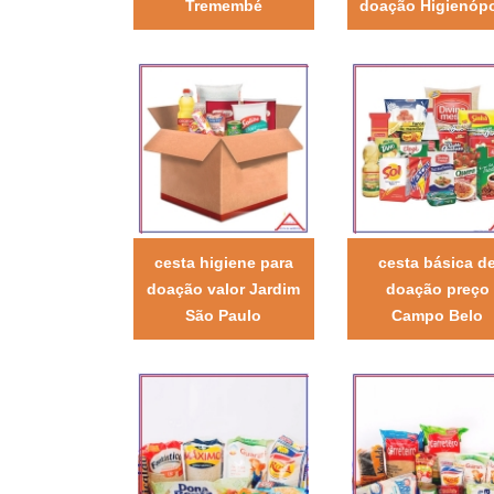
Tremembé
doação Higienópo
cesta higiene para
cesta básica d
doação valor Jardim
doação preço
São Paulo
Campo Belo