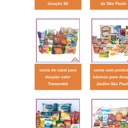
doação Sé
de São Paulo
cesta de natal para
cesta com produ
doação valor
básicos para doa
Tremembé
Jardim São Pau