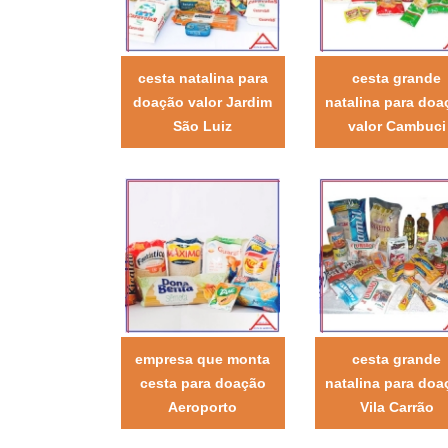
cesta natalina para
cesta grande
doação valor Jardim
natalina para doa
São Luiz
valor Cambuci
empresa que monta
cesta grande
cesta para doação
natalina para doa
Aeroporto
Vila Carrão