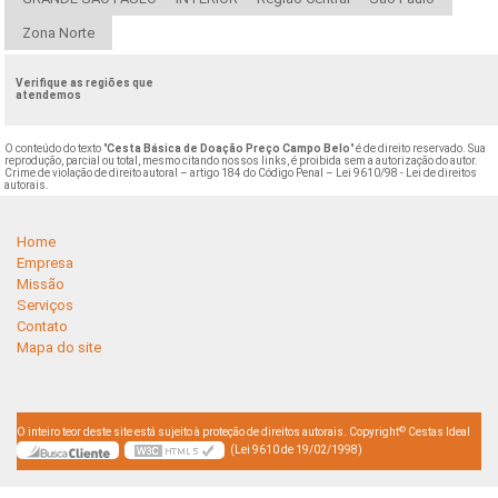
Zona Norte
Verifique as regiões que
atendemos
O conteúdo do texto "
Cesta Básica de Doação Preço Campo Belo
" é de direito reservado. Sua
reprodução, parcial ou total, mesmo citando nossos links, é proibida sem a autorização do autor.
Crime de violação de direito autoral – artigo 184 do Código Penal –
Lei 9610/98 - Lei de direitos
autorais
.
Home
Empresa
Missão
Serviços
Contato
Mapa do site
©
O inteiro teor deste site está sujeito à proteção de direitos autorais. Copyright
Cestas Ideal
(Lei 9610 de 19/02/1998)