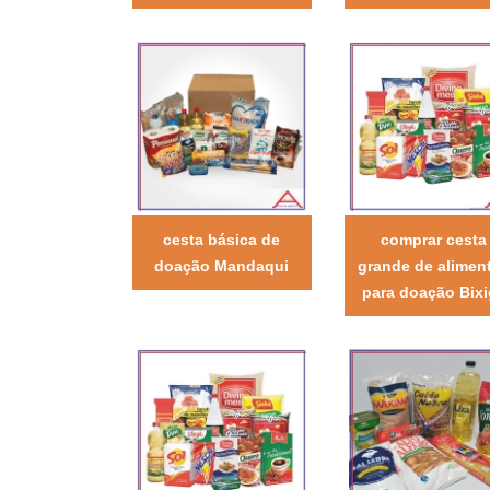
cesta básica de
comprar cesta
doação Mandaqui
grande de alimen
para doação Bixi