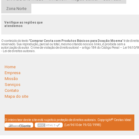
Zona Norte
Verifique as regiões que
atendemos
O conteúdo do texto "
Comprar Cesta com Produtos Básicos para Doação Moema
" é de direit
reservado. Sua reprodução, parcial ou total, mesmo citando nossos links, é proibida sem a
autorização do autor. Crime de violação de direito autoral – artigo 184 do Código Penal –
Lei 9610/9
- Lei de direitos autorais
.
Home
Empresa
Missão
Serviços
Contato
Mapa do site
©
O inteiro teor deste site está sujeito à proteção de direitos autorais. Copyright
Cestas Ideal
(Lei 9610 de 19/02/1998)