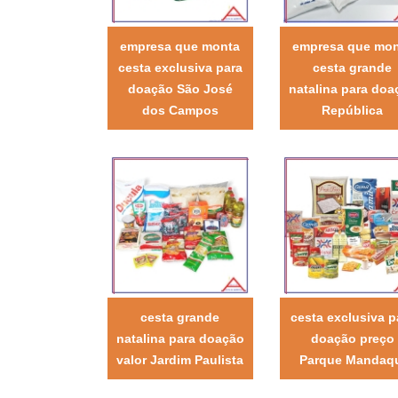
empresa que monta
empresa que mo
cesta exclusiva para
cesta grande
doação São José
natalina para doa
dos Campos
República
cesta grande
cesta exclusiva p
natalina para doação
doação preço
valor Jardim Paulista
Parque Mandaq