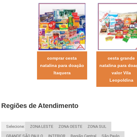
comprar cesta
cesta grande
natalina para doação
natalina para doa
Itaquera
valor Vila
Leopoldina
Regiões de Atendimento
Selecione:
ZONA LESTE
ZONA OESTE
ZONA SUL
GRANDE SÃO PAULO
INTERIOR
Região Central
São Paulo