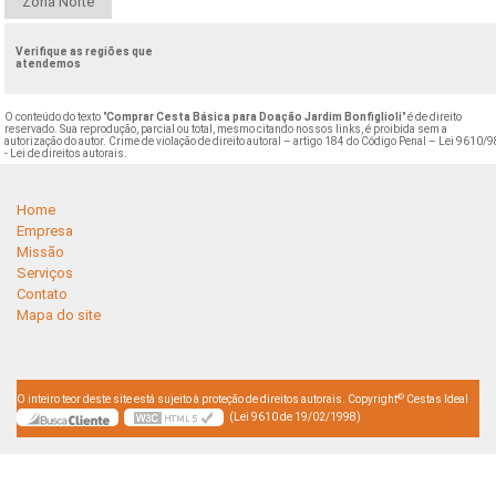
Zona Norte
Verifique as regiões que
atendemos
O conteúdo do texto "
Comprar Cesta Básica para Doação Jardim Bonfiglioli
" é de direito
reservado. Sua reprodução, parcial ou total, mesmo citando nossos links, é proibida sem a
autorização do autor. Crime de violação de direito autoral – artigo 184 do Código Penal –
Lei 9610/9
- Lei de direitos autorais
.
Home
Empresa
Missão
Serviços
Contato
Mapa do site
©
O inteiro teor deste site está sujeito à proteção de direitos autorais. Copyright
Cestas Ideal
(Lei 9610 de 19/02/1998)