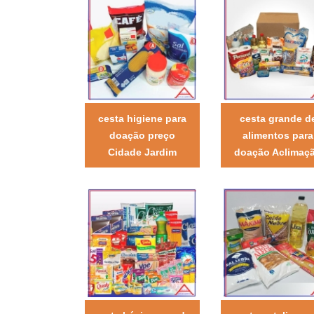
cesta higiene para
cesta grande d
doação preço
alimentos para
Cidade Jardim
doação Aclimaç