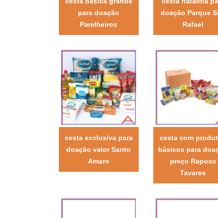
cesta básica grande
cesta natalina pa
para doação
doação Parque S
Parelheiros
Rafael
cesta exclusiva para
cesta com produ
doação valor Santo
básicos para doa
Amaro
preço Raposo
Tavares