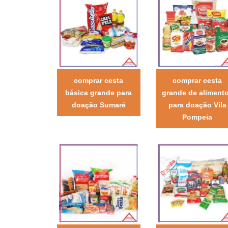
comprar cesta
comprar cesta
básica grande para
grande de aliment
doação Sumaré
para doação Vila
Pompeia