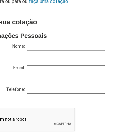
ara
ou para
ou
faça uma cotação
sua cotação
mações Pessoais
Nome:
Email:
Telefone: