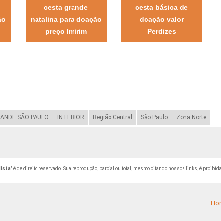
cesta grande
cesta básica de
ão
natalina para doação
doação valor
preço Imirim
Perdizes
ANDE SÃO PAULO
INTERIOR
Região Central
São Paulo
Zona Norte
lista
" é de direito reservado. Sua reprodução, parcial ou total, mesmo citando nossos links, é proibida
Ho