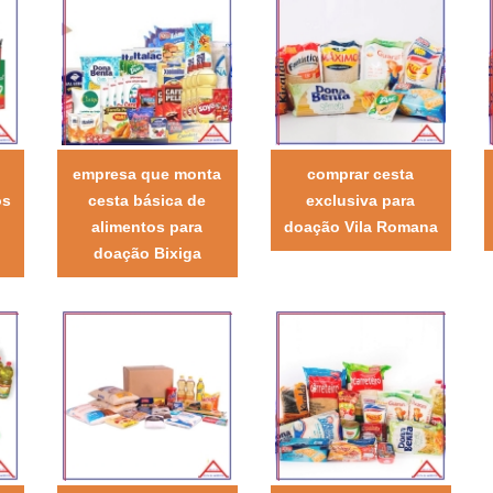
empresa que monta
comprar cesta
os
cesta básica de
exclusiva para
alimentos para
doação Vila Romana
doação Bixiga