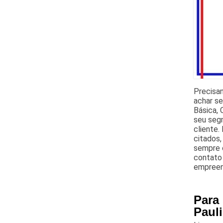
Precisan
achar s
Básica, 
seu seg
cliente.
citados
sempre c
contato 
empreend
Para
Pauli