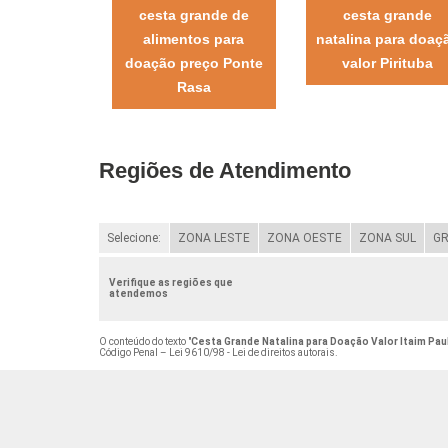
cesta grande de
cesta grande
alimentos para
natalina para doaç
doação preço Ponte
valor Pirituba
Rasa
Regiões de Atendimento
Selecione:
ZONA LESTE
ZONA OESTE
ZONA SUL
GR
Verifique as regiões que
atendemos
O conteúdo do texto "
Cesta Grande Natalina para Doação Valor Itaim Pau
Código Penal –
Lei 9610/98 - Lei de direitos autorais
.