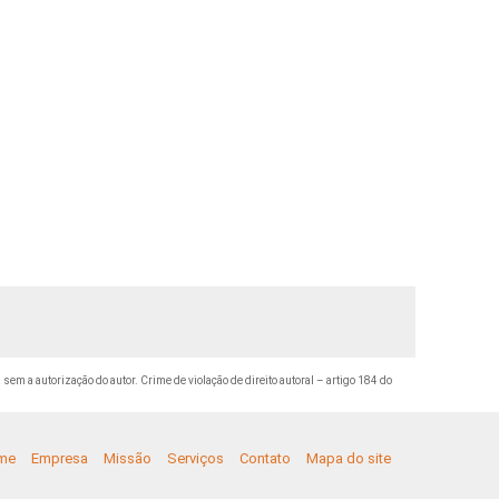
 sem a autorização do autor. Crime de violação de direito autoral – artigo 184 do
me
Empresa
Missão
Serviços
Contato
Mapa do site