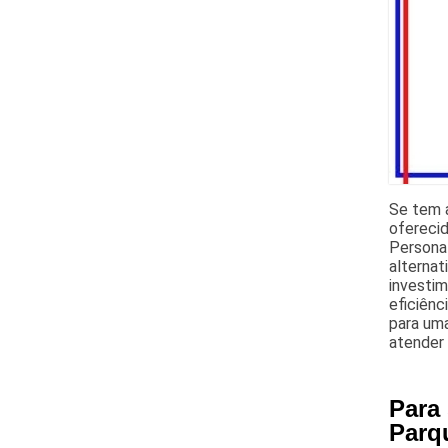
Se tem a
ofereci
Personal
alternat
investi
eficiên
para um
atender
Para
Parq