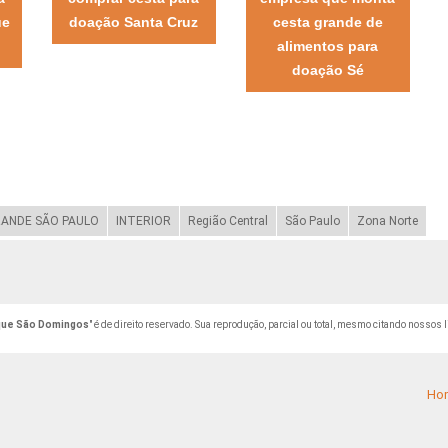
ue
doação Santa Cruz
cesta grande de
alimentos para
doação Sé
ANDE SÃO PAULO
INTERIOR
Região Central
São Paulo
Zona Norte
rque São Domingos
" é de direito reservado. Sua reprodução, parcial ou total, mesmo citando nossos l
Ho