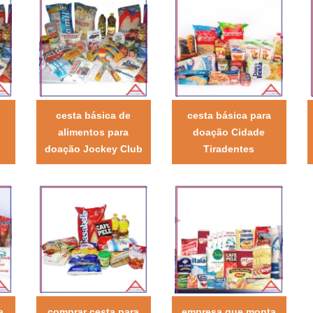
cesta básica de
cesta básica para
o
alimentos para
doação Cidade
doação Jockey Club
Tiradentes
a
comprar cesta para
empresa que monta