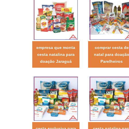
empresa que monta
comprar cesta de
cesta natalina para
natal para doaçã
doação Jaraguá
Parelheiros
cesta exclusiva para
cesta natalina par