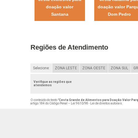
doação valor
doação valor Parq
Santana
Dom Pedro
Regiões de Atendimento
Selecione:
ZONA LESTE
ZONA OESTE
ZONA SUL
GR
Verifique as regiões que
atendemos
O conteúdo do texto "
Cesta Grande de Alimentos para Doação Valor Pa
artigo 184 do Código Penal –
Lei 9610/98 - Lei de direitos autorais
.