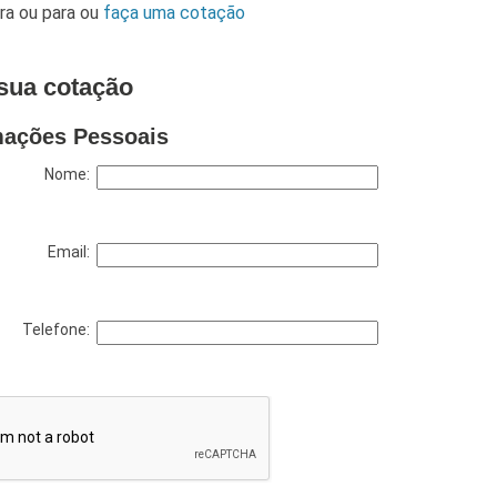
ara
ou para
ou
faça uma cotação
sua cotação
mações Pessoais
Nome:
Email:
Telefone: