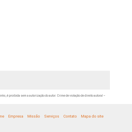
inks, é proibida sem a autorização do autor. Crime de violação de direito autoral –
me
Empresa
Missão
Serviços
Contato
Mapa do site