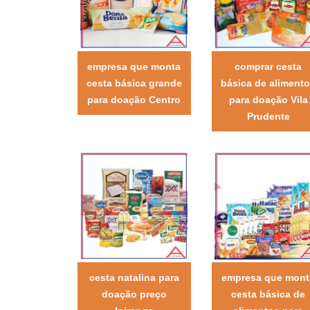
empresa que monta
comprar cesta
cesta básica grande
básica de aliment
para doação Centro
para doação Vila
Prudente
cesta natalina para
empresa que mont
doação preço
cesta básica de