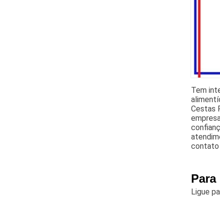
Tem int
alimentí
Cestas P
empresa 
confian
atendime
contato 
Para
Ligue p