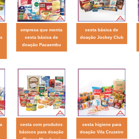
empresa que monta
cesta básica de
os
cesta básica de
doação Jockey Club
doação Pacaembu
a
cesta com produtos
cesta higiene para
básicos para doação
doação Vila Cruzeiro