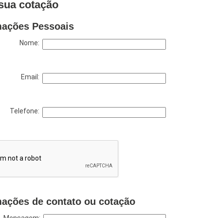
sua cotação
mações Pessoais
Nome:
Email:
Telefone:
mações de contato ou cotação