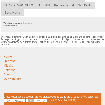
GRANDE SÃO PAULO
INTERIOR
Região Central
São Paulo
Zona Norte
Verifique as regiões que
atendemos
O conteúdo do texto "
Cesta com Produtos Básicos para Doação Bixiga
" é de direito reservado.
Sua reprodução, parcial ou total, mesmo citando nossos links, é proibida sem a autorização do autor
Crime de violação de direito autoral – artigo 184 do Código Penal –
Lei 9610/98 - Lei de direitos
autorais
.
Home
Empresa
Missão
Serviços
Contato
Mapa do site
©
O inteiro teor deste site está sujeito à proteção de direitos autorais. Copyright
Cestas Ideal
(Lei 9610 de 19/02/1998)