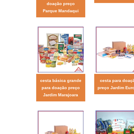
doação preço
Parque Mandaqui
cesta básica grande
cesta para doaç
para doação preço
preço Jardim Eur
Jardim Marajoara