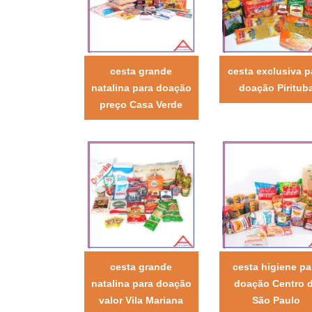
cesta grande
cesta exclusiva p
natalina para doação
doação Piritub
preço Casa Verde
cesta grande
cesta higiene pa
natalina para doação
doação Centro 
valor Vila Mariana
São Paulo