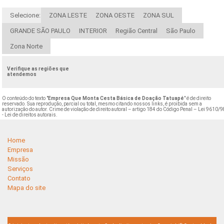
Selecione:
ZONA LESTE
ZONA OESTE
ZONA SUL
GRANDE SÃO PAULO
INTERIOR
Região Central
São Paulo
Zona Norte
Verifique as regiões que
atendemos
O conteúdo do texto "
Empresa Que Monta Cesta Básica de Doação Tatuapé
" é de direito
reservado. Sua reprodução, parcial ou total, mesmo citando nossos links, é proibida sem a
autorização do autor. Crime de violação de direito autoral – artigo 184 do Código Penal –
Lei 9610/9
- Lei de direitos autorais
.
Home
Empresa
Missão
Serviços
Contato
Mapa do site