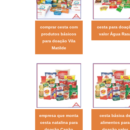
comprar cesta com
cesta para doaç
produtos básicos
valor Água Ras
para doação Vila
Matilde
empresa que monta
cesta básica d
cesta natalina para
alimentos para
doação Capão
doação valor