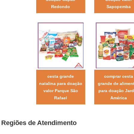
Redondo
Sapopemba
cesta grande
comprar cesta
natalina para doação
grande de alimen
valor Parque São
para doação Jar
Rafael
América
Regiões de Atendimento