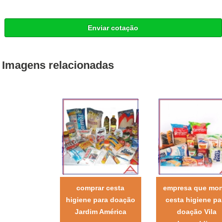
Enviar cotação
Imagens relacionadas
comprar cesta
empresa que mo
higiene para doação
cesta higiene pa
Jardim América
doação Vila