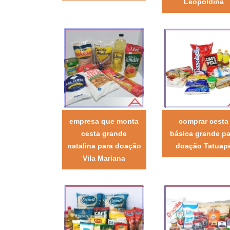
Leopoldina
empresa que monta
comprar cesta
cesta grande
básica grande pa
natalina para doação
doação Tatuap
Vila Mariana