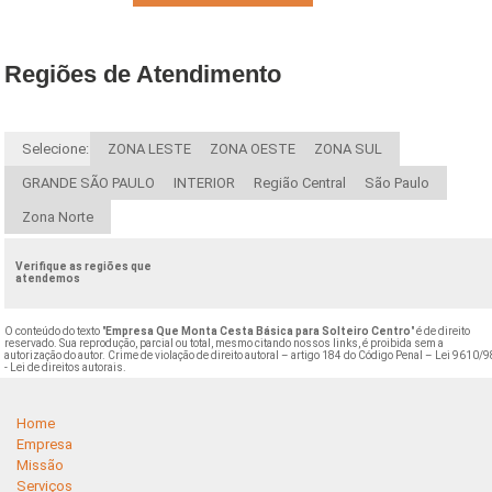
Regiões de Atendimento
Selecione:
ZONA LESTE
ZONA OESTE
ZONA SUL
GRANDE SÃO PAULO
INTERIOR
Região Central
São Paulo
Zona Norte
Verifique as regiões que
atendemos
O conteúdo do texto "
Empresa Que Monta Cesta Básica para Solteiro Centro
" é de direito
reservado. Sua reprodução, parcial ou total, mesmo citando nossos links, é proibida sem a
autorização do autor. Crime de violação de direito autoral – artigo 184 do Código Penal –
Lei 9610/9
- Lei de direitos autorais
.
Home
Empresa
Missão
Serviços