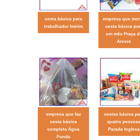
cesta básica para
empresa que mo
trabalhador Imirim
cesta básica pa
um mês Praça d
Arvore
empresa que faz
cestas básica pa
cesta básica
quatro pessoa
completa Água
Parada Inglesa
Funda