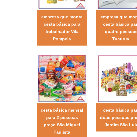
empresa que monta
empresa que mo
cesta básica para
cesta básica pa
trabalhador Vila
quatro pessoa
Pompeia
Tucuruvi
cesta básica mensal
cesta básica pa
para 2 pessoas
duas pessoas pr
preço São Miguel
Jardim São Lui
Paulista