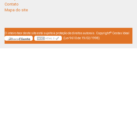
Contato
Mapa do site
©
O inteiro teor deste site está sujeito à proteção de direitos autorais. Copyright
Cestas Ideal
(Lei 9610 de 19/02/1998)