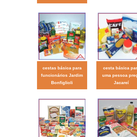
cestas básica para
cesta básica pa
funcionários Jardim
uma pessoa pre
Bonfiglioli
Jacareí