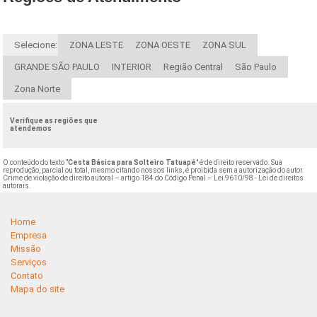
Selecione:
ZONA LESTE
ZONA OESTE
ZONA SUL
GRANDE SÃO PAULO
INTERIOR
Região Central
São Paulo
Zona Norte
Verifique as regiões que
atendemos
O conteúdo do texto "
Cesta Básica para Solteiro Tatuapé
" é de direito reservado. Sua
reprodução, parcial ou total, mesmo citando nossos links, é proibida sem a autorização do autor.
Crime de violação de direito autoral – artigo 184 do Código Penal –
Lei 9610/98 - Lei de direitos
autorais
.
Home
Empresa
Missão
Serviços
Contato
Mapa do site