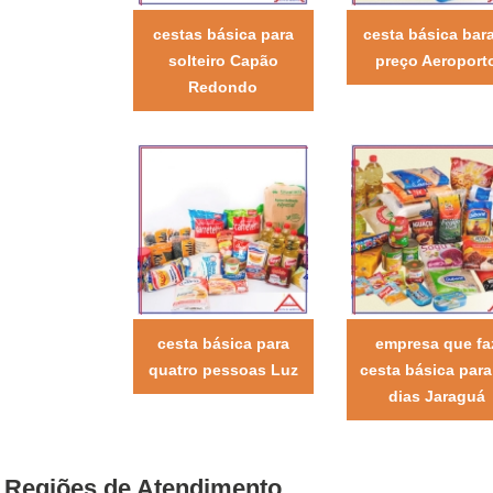
cestas básica para
cesta básica bar
solteiro Capão
preço Aeroport
Redondo
cesta básica para
empresa que fa
quatro pessoas Luz
cesta básica para
dias Jaraguá
Regiões de Atendimento