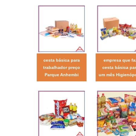
cesta básica para
empresa que fa
trabalhador preço
cesta básica pa
Parque Anhembi
um mês Higienópo