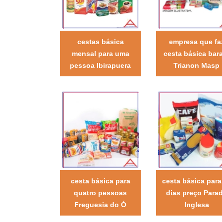
cestas básica
empresa que fa
mensal para uma
cesta básica bar
pessoa Ibirapuera
Trianon Masp
cesta básica para
cesta básica para
quatro pessoas
dias preço Para
Freguesia do Ó
Inglesa