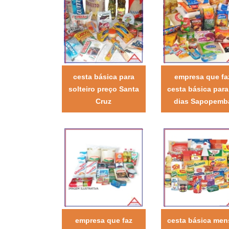
cesta básica para
empresa que fa
solteiro preço Santa
cesta básica para
Cruz
dias Sapopemb
empresa que faz
cesta básica men