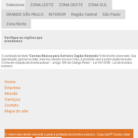
Selecione:
ZONA LESTE
ZONA OESTE
ZONA SUL
GRANDE SÃO PAULO
INTERIOR
Região Central
São Paulo
Zona Norte
Verifique as regiões que
atendemos
O conteúdo do texto "
Cestas Básica para Solteiro Capão Redondo
" é de direito reservado. Sua
reprodução, parcial ou total, mesmo citando nossos links, é proibida sem a autorização do autor.
Crime de violação de direito autoral – artigo 184 do Código Penal –
Lei 9610/98 - Lei de direitos
autorais
.
Home
Empresa
Missão
Serviços
Contato
Mapa do site
©
O inteiro teor deste site está sujeito à proteção de direitos autorais. Copyright
Cestas Ideal