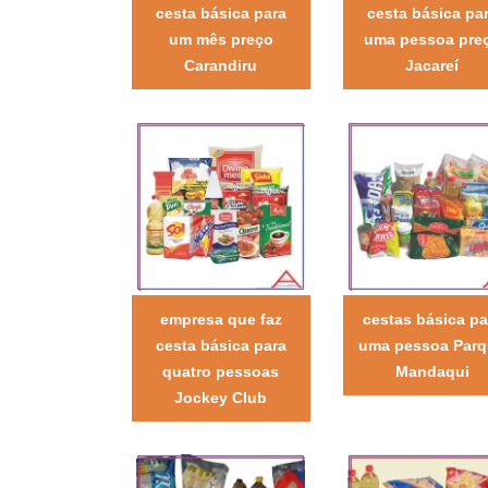
cesta básica para
cesta básica pa
um mês preço
uma pessoa pre
Carandiru
Jacareí
empresa que faz
cestas básica pa
cesta básica para
uma pessoa Par
quatro pessoas
Mandaqui
Jockey Club