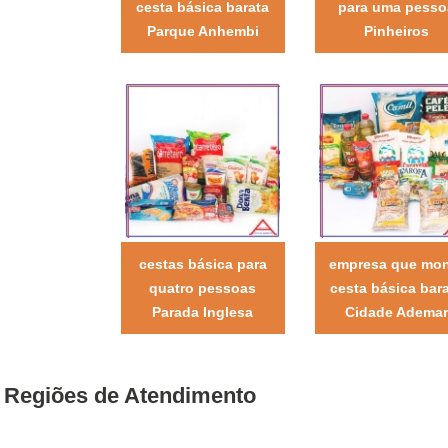
cesta básica barata
para uma pesso
Parque Anhembi
Pinheiros
cestas básica para
empresa que mo
quatro pessoas
cesta básica bar
Parada Inglesa
Cidade Ademar
Regiões de Atendimento