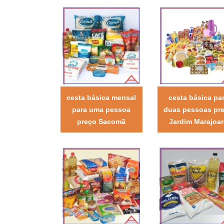
cesta básica mensal
cesta básica pa
para uma pessoa
duas pessoas pr
preço Sacomã
Jardim Marajoar