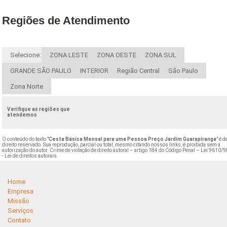
Regiões de Atendimento
Selecione:
ZONA LESTE
ZONA OESTE
ZONA SUL
GRANDE SÃO PAULO
INTERIOR
Região Central
São Paulo
Zona Norte
Verifique as regiões que
atendemos
O conteúdo do texto "
Cesta Básica Mensal para uma Pessoa Preço Jardim Guarapiranga
" é d
direito reservado. Sua reprodução, parcial ou total, mesmo citando nossos links, é proibida sem a
autorização do autor. Crime de violação de direito autoral – artigo 184 do Código Penal –
Lei 9610/9
- Lei de direitos autorais
.
Home
Empresa
Missão
Serviços
Contato