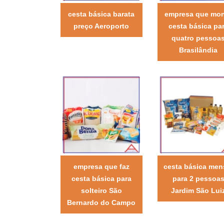
cesta básica barata
empresa que mo
preço Aeroporto
cesta básica pa
quatro pessoa
Brasilândia
empresa que faz
cesta básica men
cesta básica para
para 2 pessoa
solteiro São
Jardim São Lui
Bernardo do Campo