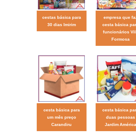
cestas básica para
empresa que fa
30 dias Imirim
cesta básica pa
funcionários Vil
Formosa
cesta básica para
cesta básica pa
um mês preço
duas pessoas
Carandiru
Jardim Améric