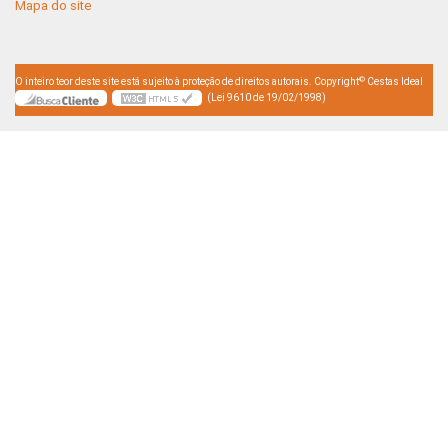
Mapa do site
©
O inteiro teor deste site está sujeito à proteção de direitos autorais. Copyright
Cestas Ideal
(Lei 9610 de 19/02/1998)