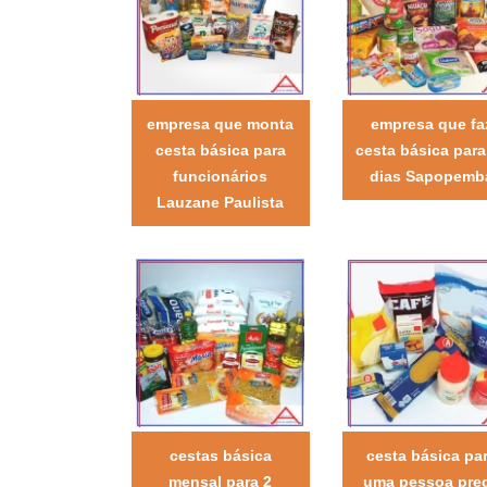
empresa que monta
empresa que fa
cesta básica para
cesta básica para
funcionários
dias Sapopemb
Lauzane Paulista
cestas básica
cesta básica pa
mensal para 2
uma pessoa pre