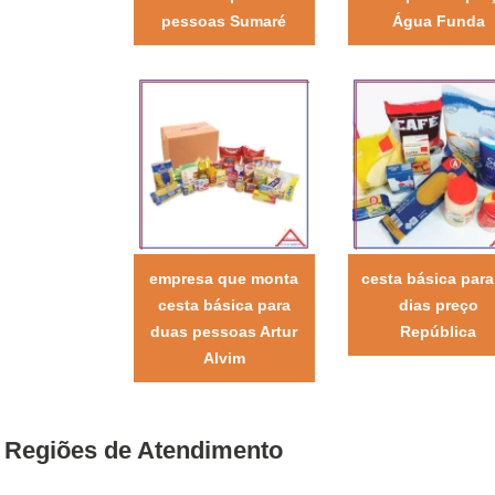
pessoas Sumaré
Água Funda
empresa que monta
cesta básica para
cesta básica para
dias preço
duas pessoas Artur
República
Alvim
Regiões de Atendimento