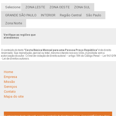
Selecione:
ZONA LESTE
ZONA OESTE
ZONA SUL
GRANDE SÃO PAULO
INTERIOR
Região Central
São Paulo
Zona Norte
Verifique as regiões que
atendemos
O conteúdo do texto "
Cesta Básica Mensal para uma Pessoa Preço República
" é de direito
reservado. Sua reprodução, parcial ou total, mesmo citando nossos links, é proibida sem a
autorização do autor. Crime de violação de direito autoral – artigo 184 do Código Penal –
Lei 9610/9
- Lei de direitos autorais
.
Home
Empresa
Missão
Serviços
Contato
Mapa do site
©