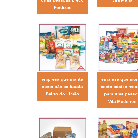
Perdizes
empresa que monta
empresa que mo
cesta básica barata
cesta básica men
Bairro do Limão
para uma pesso
Vila Medeiros