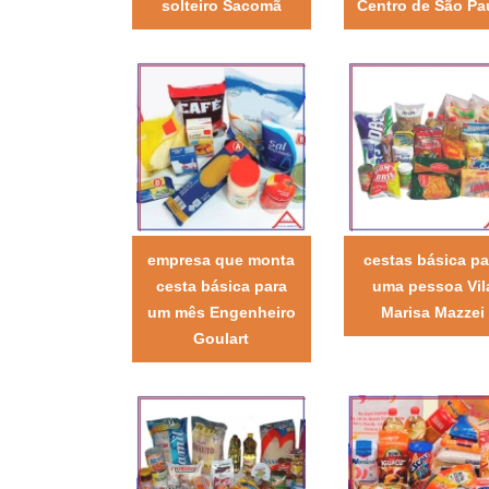
solteiro Sacomã
Centro de São Pa
empresa que monta
cestas básica pa
cesta básica para
uma pessoa Vil
um mês Engenheiro
Marisa Mazzei
Goulart