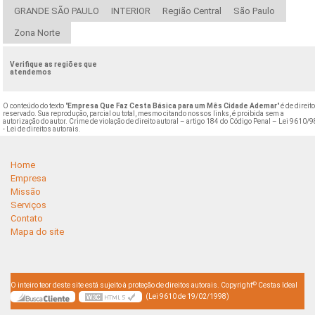
GRANDE SÃO PAULO
INTERIOR
Região Central
São Paulo
Zona Norte
Verifique as regiões que
atendemos
O conteúdo do texto "
Empresa Que Faz Cesta Básica para um Mês Cidade Ademar
" é de direit
reservado. Sua reprodução, parcial ou total, mesmo citando nossos links, é proibida sem a
autorização do autor. Crime de violação de direito autoral – artigo 184 do Código Penal –
Lei 9610/9
- Lei de direitos autorais
.
Home
Empresa
Missão
Serviços
Contato
Mapa do site
©
O inteiro teor deste site está sujeito à proteção de direitos autorais. Copyright
Cestas Ideal
(Lei 9610 de 19/02/1998)