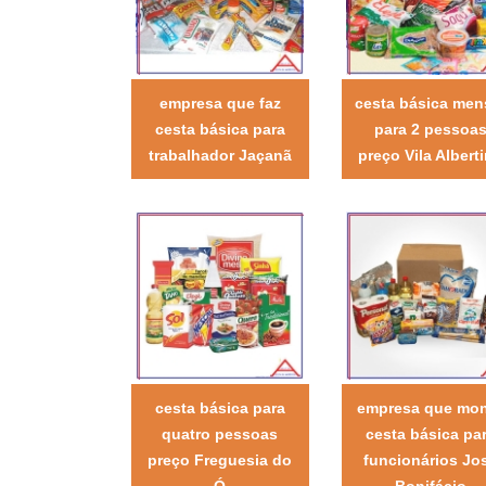
empresa que faz
cesta básica men
cesta básica para
para 2 pessoa
trabalhador Jaçanã
preço Vila Albert
cesta básica para
empresa que mo
quatro pessoas
cesta básica pa
preço Freguesia do
funcionários Jo
Ó
Bonifácio