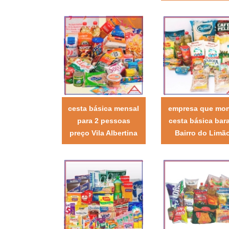
cesta básica mensal
empresa que mo
para 2 pessoas
cesta básica bar
preço Vila Albertina
Bairro do Limã