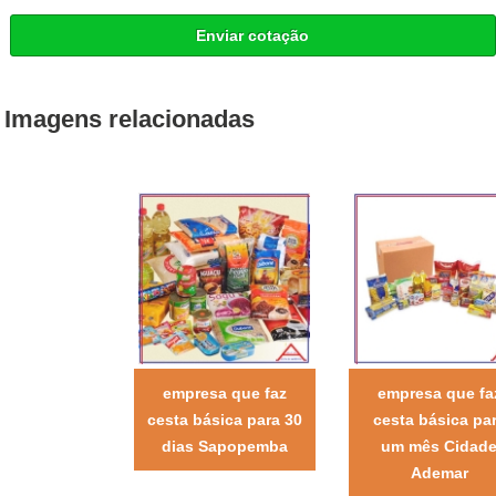
Enviar cotação
Imagens relacionadas
empresa que faz
empresa que fa
cesta básica para 30
cesta básica pa
dias Sapopemba
um mês Cidad
Ademar