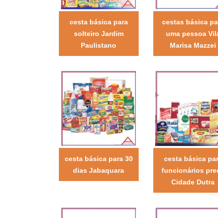
cesta básica para
cestas básica pa
solteiro Jardim
uma pessoa Vil
Paulistano
Marisa Mazzei
cesta básica para 30
cesta básica pa
dias Jabaquara
funcionários pre
Cidade Dutra