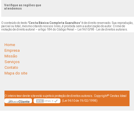
Verifique as regiões que
atendemos
O conteúdo do texto "
Cesta Básica Completa Guarulhos
" é de direito reservado. Sua reprodução,
parcial ou total, mesmo citando nossos links, é proibida sem a autorização do autor. Crime de
violação de direito autoral – artigo 184 do Código Penal –
Lei 9610/98 - Lei de direitos autorais
.
Home
Empresa
Missão
Serviços
Contato
Mapa do site
©
O inteiro teor deste site está sujeito à proteção de direitos autorais. Copyright
Cestas Ideal
(Lei 9610 de 19/02/1998)