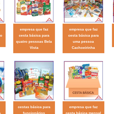
empresa que faz
empresa que faz
ço
cesta básica para
cesta básica para
quatro pessoas Bela
uma pessoa
Vista
Cachoeirinha
cestas básica para
empresa que faz
o
funcionários
cesta básica mensal