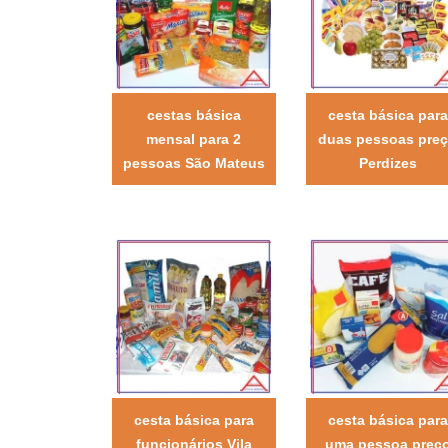
cestas básica
cesta básica para
mensal para 2
duas pessoas pre
pessoas São Mateus
Perdizes
cesta básica para
cesta básica para
funcionários Vila
uma pessoa preç