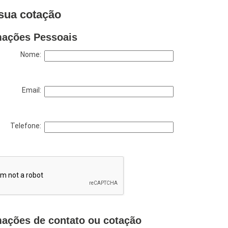
sua cotação
mações Pessoais
Nome:
Email:
Telefone:
mações de contato ou cotação