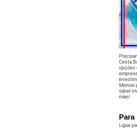
Precisa
Cesta Bá
opções d
empresa
investi
Mensal p
saber ma
mais!
Para
Ligue p