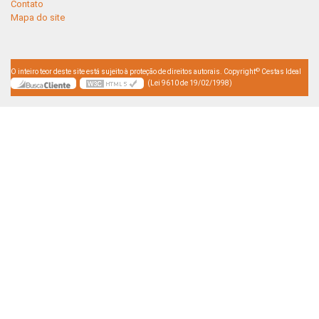
Contato
Mapa do site
©
O inteiro teor deste site está sujeito à proteção de direitos autorais. Copyright
Cestas Ideal
(Lei 9610 de 19/02/1998)