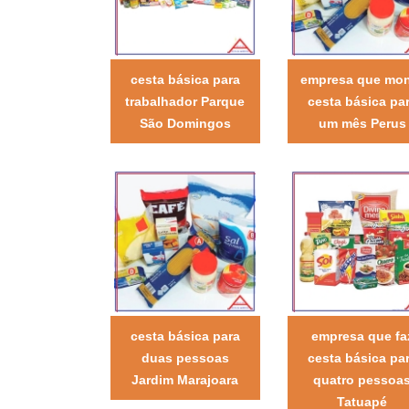
cesta básica para
empresa que mo
trabalhador Parque
cesta básica pa
São Domingos
um mês Perus
cesta básica para
empresa que fa
duas pessoas
cesta básica pa
Jardim Marajoara
quatro pessoa
Tatuapé