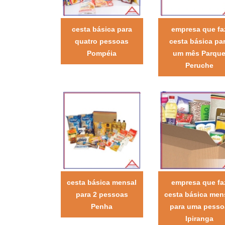
cesta básica para
empresa que fa
quatro pessoas
cesta básica pa
Pompéia
um mês Parqu
Peruche
cesta básica mensal
empresa que fa
para 2 pessoas
cesta básica men
Penha
para uma pesso
Ipiranga