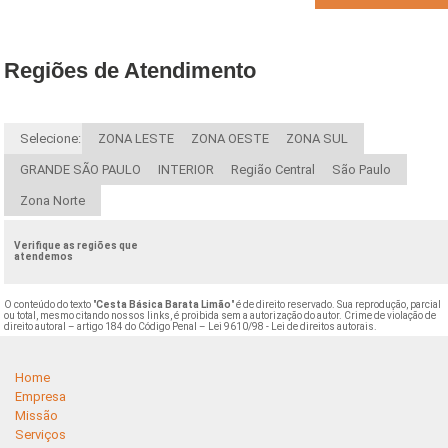
Regiões de Atendimento
Selecione:
ZONA LESTE
ZONA OESTE
ZONA SUL
GRANDE SÃO PAULO
INTERIOR
Região Central
São Paulo
Zona Norte
Verifique as regiões que
atendemos
O conteúdo do texto "
Cesta Básica Barata Limão
" é de direito reservado. Sua reprodução, parcial
ou total, mesmo citando nossos links, é proibida sem a autorização do autor. Crime de violação de
direito autoral – artigo 184 do Código Penal –
Lei 9610/98 - Lei de direitos autorais
.
Home
Empresa
Missão
Serviços