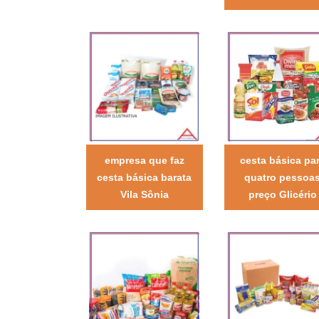
empresa que faz
cesta básica pa
cesta básica barata
quatro pessoa
Vila Sônia
preço Glicério