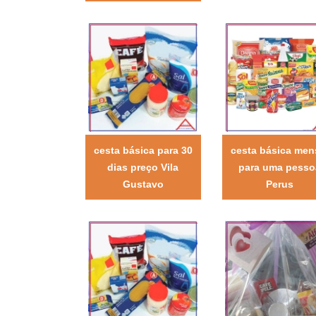
cesta básica para 30
cesta básica men
dias preço Vila
para uma pesso
Gustavo
Perus