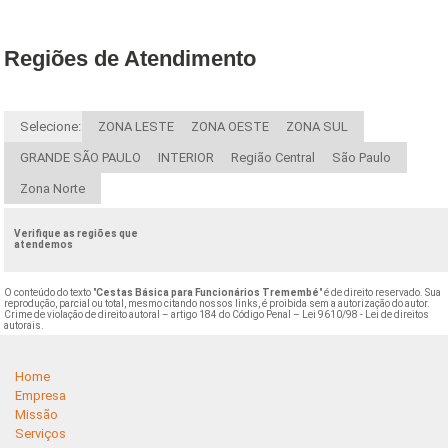
Regiões de Atendimento
Selecione:
ZONA LESTE
ZONA OESTE
ZONA SUL
GRANDE SÃO PAULO
INTERIOR
Região Central
São Paulo
Zona Norte
Verifique as regiões que
atendemos
O conteúdo do texto "
Cestas Básica para Funcionários Tremembé
" é de direito reservado. Sua
reprodução, parcial ou total, mesmo citando nossos links, é proibida sem a autorização do autor.
Crime de violação de direito autoral – artigo 184 do Código Penal –
Lei 9610/98 - Lei de direitos
autorais
.
Home
Empresa
Missão
Serviços