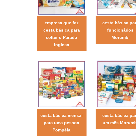
empresa que faz
cesta básica pa
cesta básica para
funcionários
solteiro Parada
Morumbi
Inglesa
cesta básica mensal
cesta básica pa
para uma pessoa
um mês Morumb
Pompéia