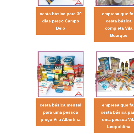
cesta básica para 30
empresa que fa
dias preço Campo
cesta básica
Belo
completa Vila
Buarque
cesta básica mensal
empresa que fa
para uma pessoa
cesta básica pa
preço Vila Albertina
uma pessoa Vil
Leopoldina