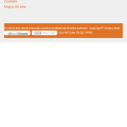
Contato
Mapa do site
©
O inteiro teor deste site está sujeito à proteção de direitos autorais. Copyright
Cestas Ideal
(Lei 9610 de 19/02/1998)