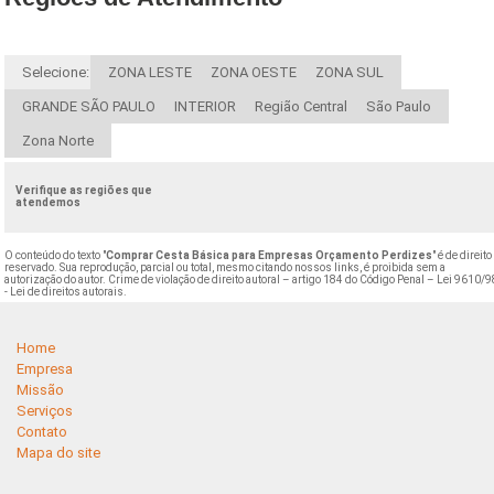
Selecione:
ZONA LESTE
ZONA OESTE
ZONA SUL
GRANDE SÃO PAULO
INTERIOR
Região Central
São Paulo
Zona Norte
Verifique as regiões que
atendemos
O conteúdo do texto "
Comprar Cesta Básica para Empresas Orçamento Perdizes
" é de direito
reservado. Sua reprodução, parcial ou total, mesmo citando nossos links, é proibida sem a
autorização do autor. Crime de violação de direito autoral – artigo 184 do Código Penal –
Lei 9610/9
- Lei de direitos autorais
.
Home
Empresa
Missão
Serviços
Contato
Mapa do site