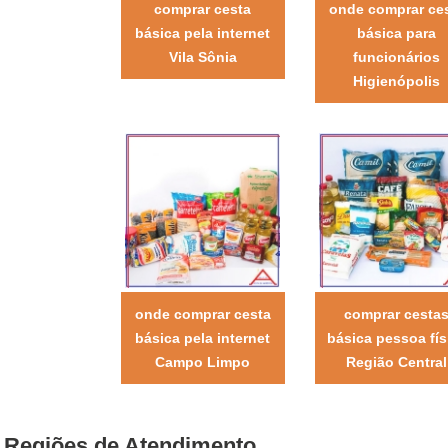
comprar cesta
onde comprar ce
básica pela internet
básica para
Vila Sônia
funcionários
Higienópolis
onde comprar cesta
comprar cesta
básica pela internet
básica pessoa fís
Campo Limpo
Região Central
Regiões de Atendimento