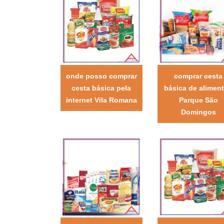
onde posso comprar
comprar cesta
cesta básica pela
básica de alimen
internet Vila Romana
Parque São
Domingos