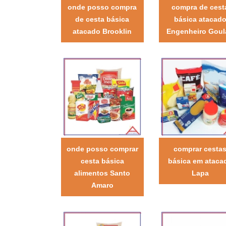
onde posso compra
compra de cest
de cesta básica
básica atacad
atacado Brooklin
Engenheiro Goul
onde posso comprar
comprar cesta
cesta básica
básica em ataca
alimentos Santo
Lapa
Amaro