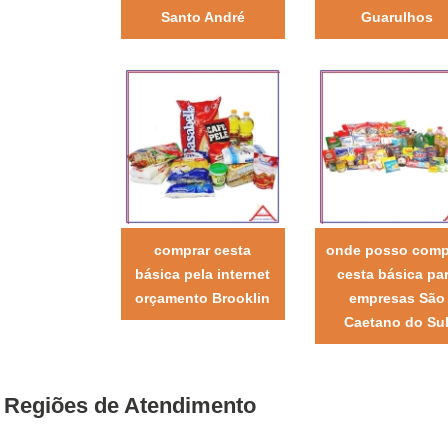
Santo André
Guarulhos
comprar cesta
onde posso comp
básica pela internet
cesta básica pa
orçamento Brooklin
empresas São
Caetano do Su
Regiões de Atendimento