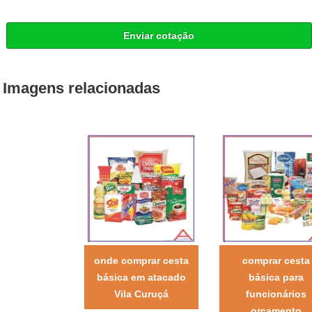
Enviar cotação
Imagens relacionadas
onde comprar cesta
comprar cesta
básica em atacado
básica para
Vila Curuçá
funcionários
orçamento