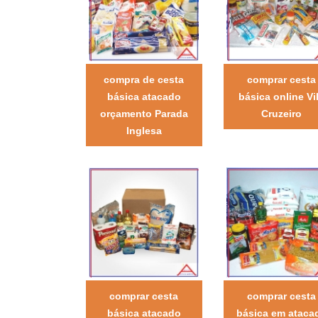
compra de cesta
comprar cesta
básica atacado
básica online Vi
orçamento Parada
Cruzeiro
Inglesa
comprar cesta
comprar cesta
básica atacado
básica em ataca