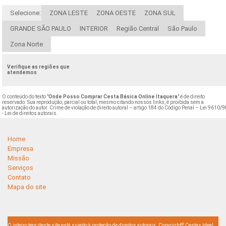
Selecione:
ZONA LESTE
ZONA OESTE
ZONA SUL
GRANDE SÃO PAULO
INTERIOR
Região Central
São Paulo
Zona Norte
Verifique as regiões que
atendemos
O conteúdo do texto "
Onde Posso Comprar Cesta Básica Online Itaquera
" é de direito
reservado. Sua reprodução, parcial ou total, mesmo citando nossos links, é proibida sem a
autorização do autor. Crime de violação de direito autoral – artigo 184 do Código Penal –
Lei 9610/9
- Lei de direitos autorais
.
Home
Empresa
Missão
Serviços
Contato
Mapa do site
©
O inteiro teor deste site está sujeito à proteção de direitos autorais. Copyright
Cestas Ideal