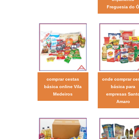
Freguesia do 
comprar cestas
onde comprar ce
básica online Vila
básica para
Medeiros
empresas Sant
Amaro