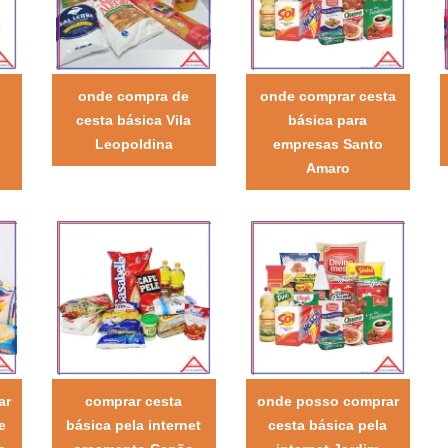
onde compra de
onde comprar cesta
cesta básica Vila
básica para
a
Leopoldina
empresas Santo
Amaro
ar
comprar cesta
onde posso comprar
e
básica pela internet
cesta básica pela