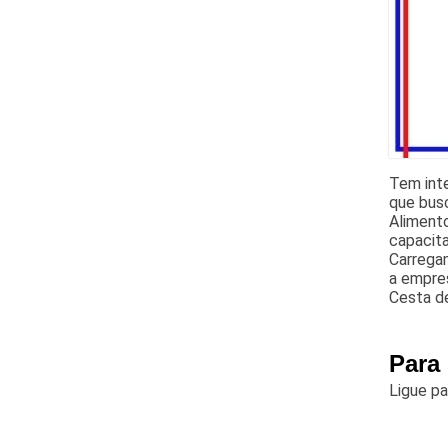
Tem int
que bus
Aliment
capacita
Carregam
a empre
Cesta d
Para
Ligue p