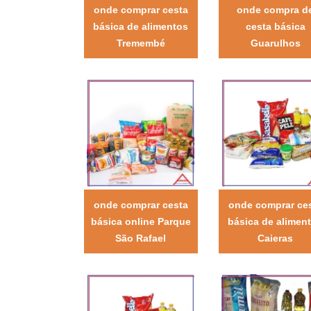
onde comprar cesta
onde compra d
básica de alimentos
cesta básica
Tremembé
Guarulhos
onde comprar cesta
onde comprar ce
básica online Parque
básica de alimen
São Rafael
Caieras