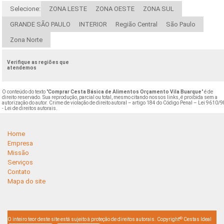
Selecione:
ZONA LESTE
ZONA OESTE
ZONA SUL
GRANDE SÃO PAULO
INTERIOR
Região Central
São Paulo
Zona Norte
Verifique as regiões que
atendemos
O conteúdo do texto "
Comprar Cesta Básica de Alimentos Orçamento Vila Buarque
" é de
direito reservado. Sua reprodução, parcial ou total, mesmo citando nossos links, é proibida sem a
autorização do autor. Crime de violação de direito autoral – artigo 184 do Código Penal –
Lei 9610/9
- Lei de direitos autorais
.
Home
Empresa
Missão
Serviços
Contato
Mapa do site
©
O inteiro teor deste site está sujeito à proteção de direitos autorais. Copyright
Cestas Ideal