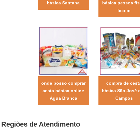
básica Santana
básica pessoa fís
Imirim
onde posso comprar
compra de cest
cesta básica online
básica São José 
Água Branca
Campos
Regiões de Atendimento