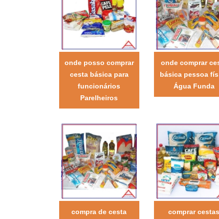
onde posso comprar
onde comprar ce
cesta básica para
básica pessoa fís
funcionários
Água Funda
Parelheiros
compra de cesta
comprar cesta