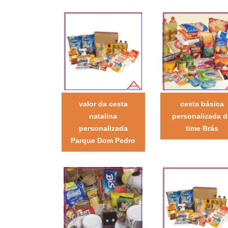
valor da cesta
cesta básica
natalina
personalizada d
personalizada
time Brás
Parque Dom Pedro