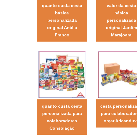
quanto custa cesta
valor da cesta
básica
básica
personalizada
personalizada
original Anália
original Jardim
Franco
Marajoara
quanto custa cesta
cesta personaliz
personalizada para
para colaborado
colaboradores
orçar Aricanduv
Consolação