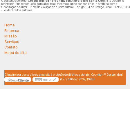
O conteúdo do texto "
Cestas Básica Personalizada Aniversário Santa Cecília
" é de direito
reservado. Sua reprodução, parcial ou total, mesmo citando nossos links, é proibida sem a
autorização do autor. Crime de violação de direito autoral – artigo 184 do Código Penal –
Lei 9610/9
- Lei de direitos autorais
.
Home
Empresa
Missão
Serviços
Contato
Mapa do site
©
O inteiro teor deste site está sujeito à proteção de direitos autorais. Copyright
Cestas Ideal
(Lei 9610 de 19/02/1998)