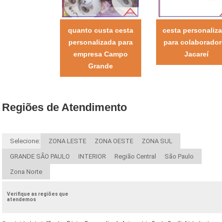
quanto custa cesta
cesta personaliz
personalizada para
para colaborado
empresa Campo
Jacareí
Grande
Regiões de Atendimento
Selecione:
ZONA LESTE
ZONA OESTE
ZONA SUL
GRANDE SÃO PAULO
INTERIOR
Região Central
São Paulo
Zona Norte
Verifique as regiões que
atendemos