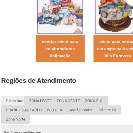
montar cesta para
cesta para sorte
colaboradores
em empresa á ve
Aclimação
Vila Formosa
Regiões de Atendimento
Selecione:
ZONA LESTE
ZONA OESTE
ZONA SUL
GRANDE SÃO PAULO
INTERIOR
Região Central
São Paulo
Zona Norte
Verifique as regiões que