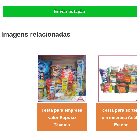
Enviar cotação
Imagens relacionadas
cesta para empresa
cesta para sorte
valor Raposo
em empresa Anál
Tavares
Franco