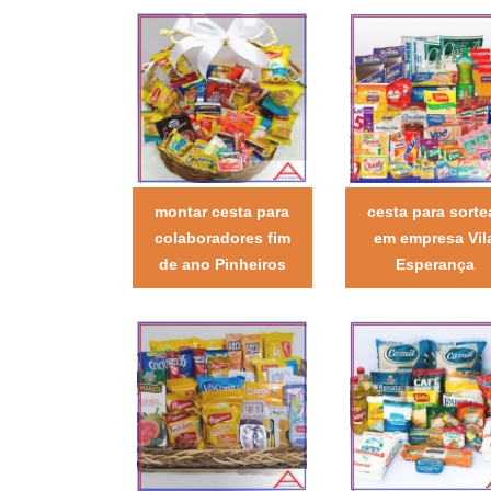
montar cesta para
cesta para sorte
colaboradores fim
em empresa Vil
de ano Pinheiros
Esperança