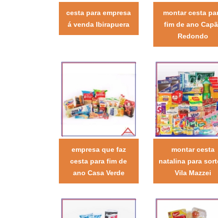
cesta para empresa
montar cesta pa
á venda Ibirapuera
fim de ano Cap
Redondo
empresa que faz
montar cesta
cesta para fim de
natalina para sort
ano Casa Verde
Vila Mazzei