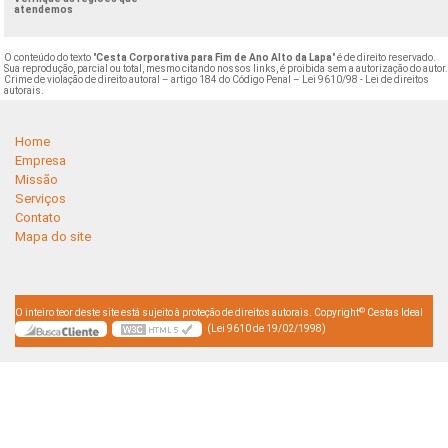
atendemos
O conteúdo do texto "
Cesta Corporativa para Fim de Ano Alto da Lapa
" é de direito reservado.
Sua reprodução, parcial ou total, mesmo citando nossos links, é proibida sem a autorização do autor
Crime de violação de direito autoral – artigo 184 do Código Penal –
Lei 9610/98 - Lei de direitos
autorais
.
Home
Empresa
Missão
Serviços
Contato
Mapa do site
©
O inteiro teor deste site está sujeito à proteção de direitos autorais. Copyright
Cestas Ideal
(Lei 9610 de 19/02/1998)