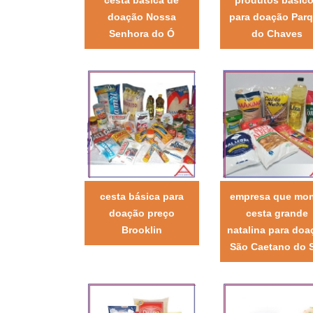
doação Nossa
para doação Par
Senhora do Ó
do Chaves
cesta básica para
empresa que mo
doação preço
cesta grande
Brooklin
natalina para doa
São Caetano do 