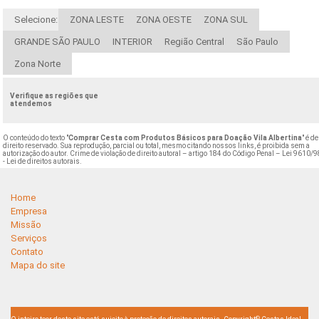
Selecione:
ZONA LESTE
ZONA OESTE
ZONA SUL
GRANDE SÃO PAULO
INTERIOR
Região Central
São Paulo
Zona Norte
Verifique as regiões que
atendemos
O conteúdo do texto "
Comprar Cesta com Produtos Básicos para Doação Vila Albertina
" é de
direito reservado. Sua reprodução, parcial ou total, mesmo citando nossos links, é proibida sem a
autorização do autor. Crime de violação de direito autoral – artigo 184 do Código Penal –
Lei 9610/9
- Lei de direitos autorais
.
Home
Empresa
Missão
Serviços
Contato
Mapa do site
©