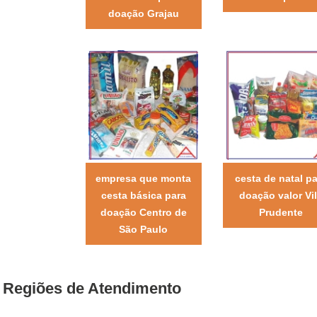
doação Grajau
empresa que monta
cesta de natal pa
cesta básica para
doação valor Vi
doação Centro de
Prudente
São Paulo
Regiões de Atendimento