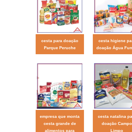
cesta para doação
cesta higiene pa
Parque Peruche
doação Água Fu
empresa que monta
cesta natalina pa
cesta grande de
doação Campo
alimentos para
Limpo