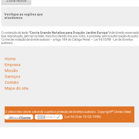
Zona Norte
Verifique as regiões que
atendemos
O conteúdo do texto "
Cesta Grande Natalina para Doação Jardim Europa
" é de direito reservado
Sua reprodução, parcial ou total, mesmo citando nossos links, é proibida sem a autorização do autor
Crime de violação de direito autoral – artigo 184 do Código Penal –
Lei 9610/98 - Lei de direitos
autorais
.
Home
Empresa
Missão
Serviços
Contato
Mapa do site
©
O inteiro teor deste site está sujeito à proteção de direitos autorais. Copyright
Cestas Ideal
(Lei 9610 de 19/02/1998)