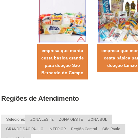
empresa que monta
empresa que mo
cesta básica grande
cesta básica pa
para doação São
doação Limão
Bernardo do Campo
Regiões de Atendimento
Selecione:
ZONA LESTE
ZONA OESTE
ZONA SUL
GRANDE SÃO PAULO
INTERIOR
Região Central
São Paulo