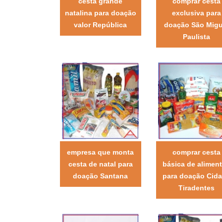
cesta grande
comprar cesta
natalina para doação
exclusiva para
valor República
doação São Migu
Paulista
empresa que monta
comprar cesta
cesta de natal para
básica de alimen
doação Santana
para doação Cid
Tiradentes