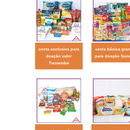
cesta exclusiva para
cesta básica gra
doação valor
para doação Sum
Tremembé