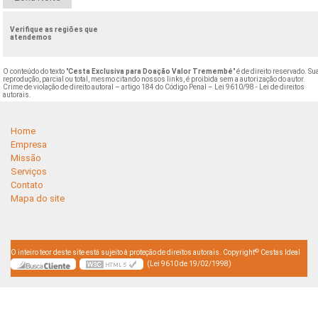
Verifique as regiões que
atendemos
O conteúdo do texto "
Cesta Exclusiva para Doação Valor Tremembé
" é de direito reservado. Su
reprodução, parcial ou total, mesmo citando nossos links, é proibida sem a autorização do autor.
Crime de violação de direito autoral – artigo 184 do Código Penal –
Lei 9610/98 - Lei de direitos
autorais
.
Home
Empresa
Missão
Serviços
Contato
Mapa do site
©
O inteiro teor deste site está sujeito à proteção de direitos autorais. Copyright
Cestas Ideal
(Lei 9610 de 19/02/1998)