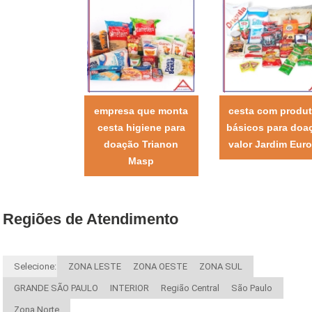
empresa que monta
cesta com produ
cesta higiene para
básicos para doa
doação Trianon
valor Jardim Eur
Masp
Regiões de Atendimento
Selecione:
ZONA LESTE
ZONA OESTE
ZONA SUL
GRANDE SÃO PAULO
INTERIOR
Região Central
São Paulo
Zona Norte