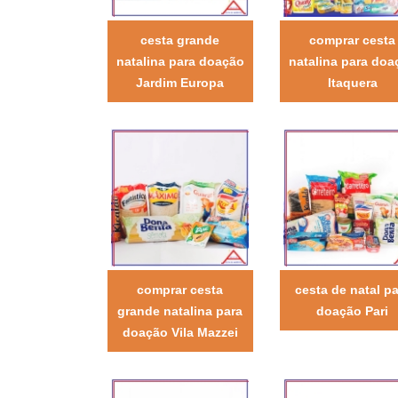
cesta grande
comprar cesta
natalina para doação
natalina para doa
Jardim Europa
Itaquera
comprar cesta
cesta de natal pa
grande natalina para
doação Pari
doação Vila Mazzei