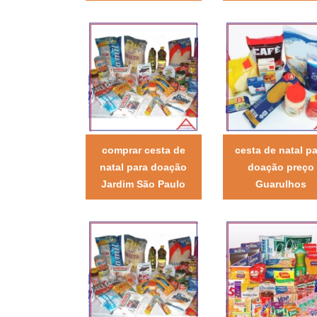
comprar cesta de
cesta de natal pa
natal para doação
doação preço
Jardim São Paulo
Guarulhos