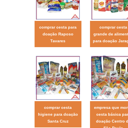
comprar cesta para
comprar cesta
doação Raposo
grande de alimen
Tavares
para doação Jara
comprar cesta
empresa que mo
higiene para doação
cesta básica pa
Santa Cruz
doação Centro 
São Paulo