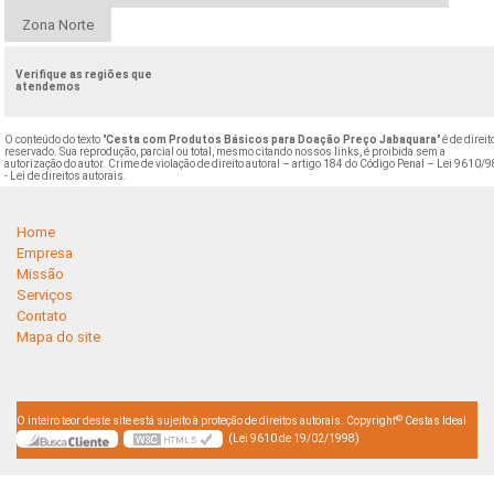
Zona Norte
Verifique as regiões que
atendemos
O conteúdo do texto "
Cesta com Produtos Básicos para Doação Preço Jabaquara
" é de direit
reservado. Sua reprodução, parcial ou total, mesmo citando nossos links, é proibida sem a
autorização do autor. Crime de violação de direito autoral – artigo 184 do Código Penal –
Lei 9610/9
- Lei de direitos autorais
.
Home
Empresa
Missão
Serviços
Contato
Mapa do site
©
O inteiro teor deste site está sujeito à proteção de direitos autorais. Copyright
Cestas Ideal
(Lei 9610 de 19/02/1998)