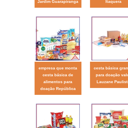
Jardim Guarapiranga
Itaquera
empresa que monta
cesta básica gra
cesta básica de
para doação val
alimentos para
Lauzane Paulist
doação República