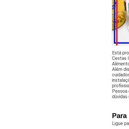
Está pro
Cestas I
Aliment
Além di
cuidado
instala
profissi
Pessoa 
dúvidas 
Para
Ligue p