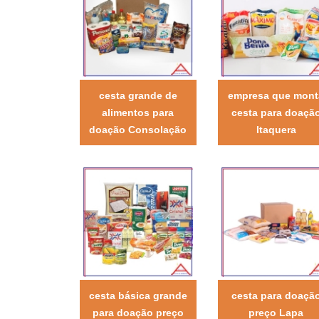
cesta grande de
empresa que mont
alimentos para
cesta para doaçã
doação Consolação
Itaquera
cesta básica grande
cesta para doaçã
para doação preço
preço Lapa