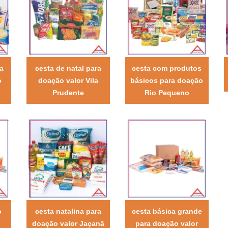
a
cesta de natal para
cesta com produtos
o
doação valor Vila
básicos para doação
Prudente
Rio Pequeno
o
cesta natalina para
cesta básica grande
doação valor Jaçanã
para doação valor