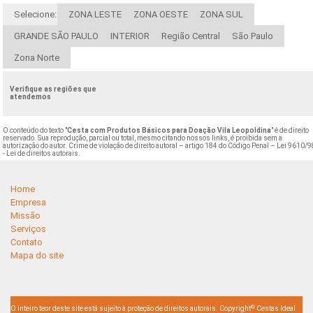
Selecione:
ZONA LESTE
ZONA OESTE
ZONA SUL
GRANDE SÃO PAULO
INTERIOR
Região Central
São Paulo
Zona Norte
Verifique as regiões que
atendemos
O conteúdo do texto "
Cesta com Produtos Básicos para Doação Vila Leopoldina
" é de direito
reservado. Sua reprodução, parcial ou total, mesmo citando nossos links, é proibida sem a
autorização do autor. Crime de violação de direito autoral – artigo 184 do Código Penal –
Lei 9610/9
- Lei de direitos autorais
.
Home
Empresa
Missão
Serviços
Contato
Mapa do site
©
O inteiro teor deste site está sujeito à proteção de direitos autorais. Copyright
Cestas Ideal