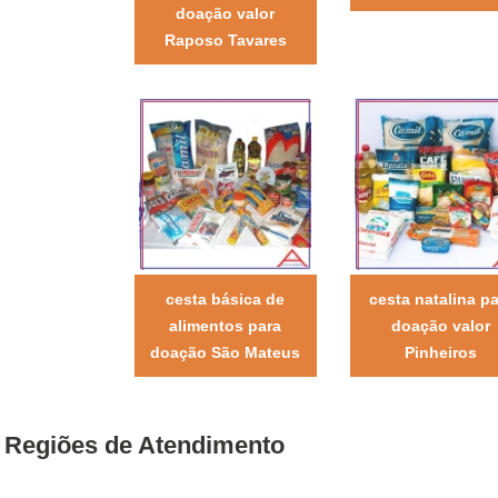
doação valor
Raposo Tavares
cesta básica de
cesta natalina pa
alimentos para
doação valor
doação São Mateus
Pinheiros
Regiões de Atendimento