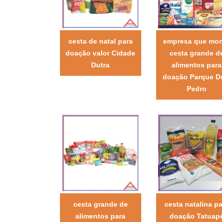
cesta de natal para
empresa que mo
doação valor Cidade
cesta grande d
Dutra
alimentos para
doação Parque 
Pedro
cesta grande de
cesta natalina pa
alimentos para
doação Tatuap