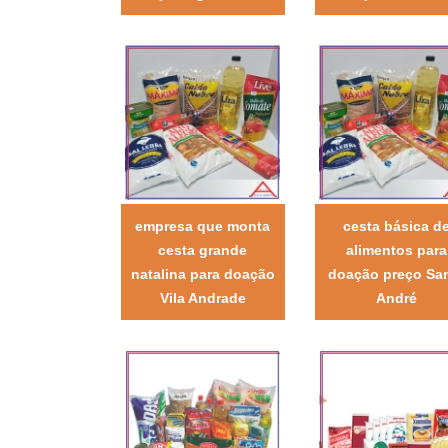
empresa que monta
cesta básica d
cesta grande
alimentos para
natalina para doação
doação preço Sa
Vila Andrade
André