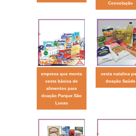
Consolação
empresa que monta
cesta natalina pa
cesta básica de
doação Saúde
alimentos para
doação Parque São
Lucas