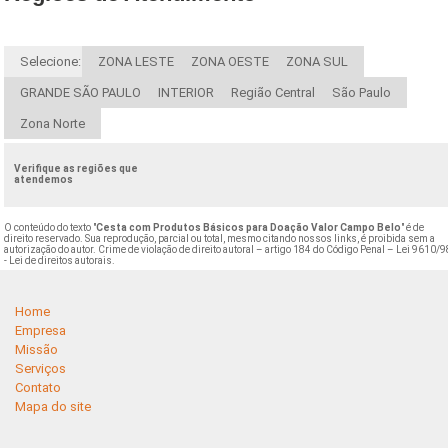
Selecione:
ZONA LESTE
ZONA OESTE
ZONA SUL
GRANDE SÃO PAULO
INTERIOR
Região Central
São Paulo
Zona Norte
Verifique as regiões que
atendemos
O conteúdo do texto "
Cesta com Produtos Básicos para Doação Valor Campo Belo
" é de
direito reservado. Sua reprodução, parcial ou total, mesmo citando nossos links, é proibida sem a
autorização do autor. Crime de violação de direito autoral – artigo 184 do Código Penal –
Lei 9610/9
- Lei de direitos autorais
.
Home
Empresa
Missão
Serviços
Contato
Mapa do site