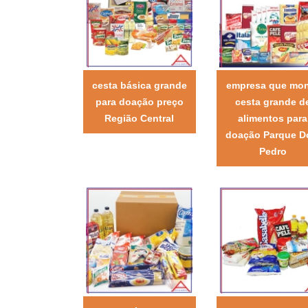
cesta básica grande
empresa que mo
para doação preço
cesta grande d
Região Central
alimentos para
doação Parque 
Pedro