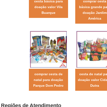
cesta básica para
comprar cesta
doação valor Vila
básica grande pa
Buarque
doação Jardim
América
comprar cesta de
cesta de natal pa
natal para doação
doação valor Cid
Parque Dom Pedro
Dutra
Regiões de Atendimento