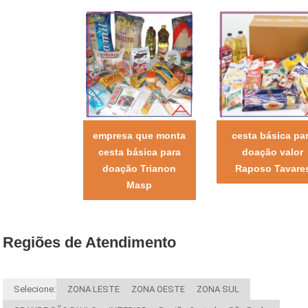
empresa que monta
cesta básica pa
cesta básica para
doação valor
doação Trianon
Raposo Tavare
Masp
Regiões de Atendimento
Selecione:
ZONA LESTE
ZONA OESTE
ZONA SUL