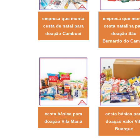
empresa que monta
empresa que mo
cesta de natal para
cesta natalina pa
doação Cambuci
doação São
Bernardo do Ca
cesta básica para
cesta básica pa
doação Vila Maria
doação valor Vi
Buarque