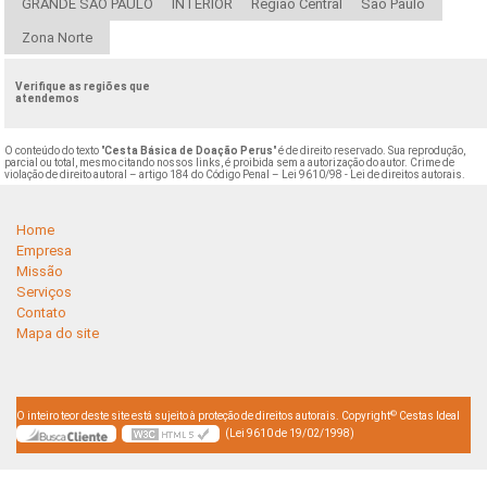
GRANDE SÃO PAULO
INTERIOR
Região Central
São Paulo
Zona Norte
Verifique as regiões que
atendemos
O conteúdo do texto "
Cesta Básica de Doação Perus
" é de direito reservado. Sua reprodução,
parcial ou total, mesmo citando nossos links, é proibida sem a autorização do autor. Crime de
violação de direito autoral – artigo 184 do Código Penal –
Lei 9610/98 - Lei de direitos autorais
.
Home
Empresa
Missão
Serviços
Contato
Mapa do site
©
O inteiro teor deste site está sujeito à proteção de direitos autorais. Copyright
Cestas Ideal
(Lei 9610 de 19/02/1998)