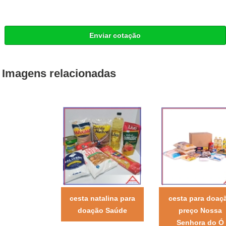
Enviar cotação
Imagens relacionadas
cesta natalina para
cesta para doaç
doação Saúde
preço Nossa
Senhora do Ó