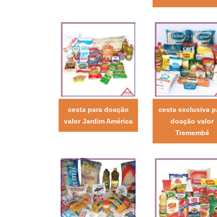
cesta para doação
cesta exclusiva p
valor Jardim América
doação valor
Tremembé