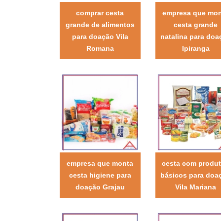
comprar cesta
empresa que mo
grande de alimentos
cesta grande
para doação Vila
natalina para doa
Romana
Ipiranga
empresa que monta
cesta com produ
cesta higiene para
básicos para doa
doação Grajau
Vila Mariana