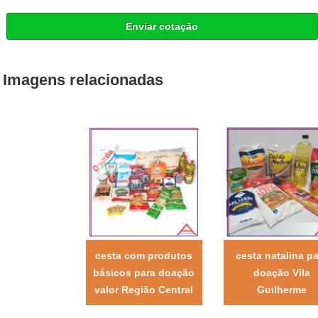
Enviar cotação
Imagens relacionadas
cesta com produtos
cesta natalina pa
básicos para doação
doação Vila
valor Região Central
Guilherme