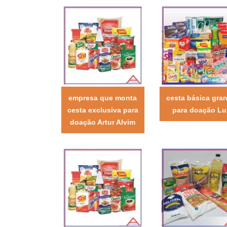
empresa que monta
cesta básica gra
cesta exclusiva para
para doação Lu
doação Artur Alvim