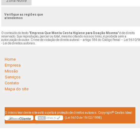
Zona Norte
Verifique as regiões que
atendemos
O conteúdo do texto "
Empresa Que Monta Cesta Higiene para Doação Moema
" é de direito
reservado. Sua reprodução, parcial ou total, mesmo citando nossos links, é proibida sem a
autorização do autor. Crime de violação de direito autoral – artigo 184 do Código Penal –
Lei 9610/9
- Lei de direitos autorais
.
Home
Empresa
Missão
Serviços
Contato
Mapa do site
©
O inteiro teor deste site está sujeito à proteção de direitos autorais. Copyright
Cestas Ideal
(Lei 9610 de 19/02/1998)