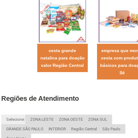
cesta grande
empresa que mo
natalina para doação
cesta com produ
valor Região Central
básicos para doa
Sé
Regiões de Atendimento
Selecione:
ZONA LESTE
ZONA OESTE
ZONA SUL
GRANDE SÃO PAULO
INTERIOR
Região Central
São Paulo