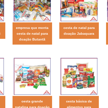
empresa que monta
cesta de natal para
i
cesta de natal para
doação Jabaquara
doação Butantã
cesta grande
cesta básica de
natalina para doação
alimentos para