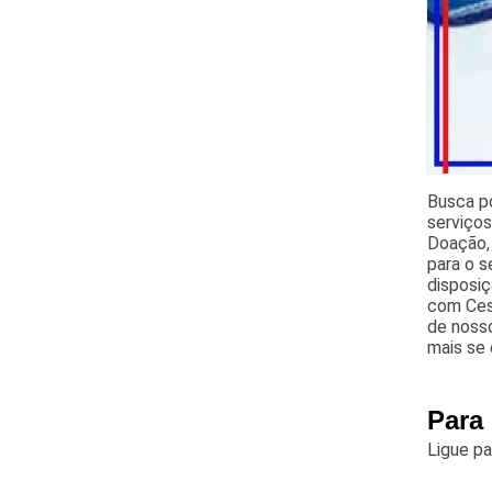
Busca po
serviços
Doação,
para o s
disposiç
com Ces
de nosso
mais se 
Para
Ligue p