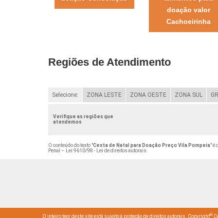
doação valor
Cachoeirinha
Regiões de Atendimento
Selecione:
ZONA LESTE
ZONA OESTE
ZONA SUL
GR
Verifique as regiões que
atendemos
O conteúdo do texto "
Cesta de Natal para Doação Preço Vila Pompeia
" é
Penal –
Lei 9610/98 - Lei de direitos autorais
.
©
O inteiro teor deste site está sujeito à proteção de direitos autorais. Copyright
Ce