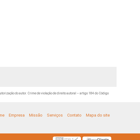
utorização do autor. Crime de violação de direito autoral – artigo 184 do Código
me
Empresa
Missão
Serviços
Contato
Mapa do site