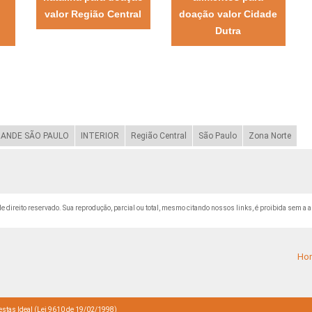
valor Região Central
doação valor Cidade
Dutra
ANDE SÃO PAULO
INTERIOR
Região Central
São Paulo
Zona Norte
 de direito reservado. Sua reprodução, parcial ou total, mesmo citando nossos links, é proibida sem a a
Ho
stas Ideal (Lei 9610 de 19/02/1998)