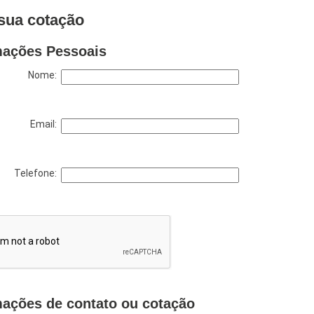
sua cotação
mações Pessoais
Nome:
Email:
Telefone:
mações de contato ou cotação