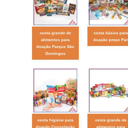
cesta grande de
cesta básica para
alimentos para
doação preço Par
doação Parque São
Domingos
cesta higiene para
cesta grande de
doação Consolação
alimentos para