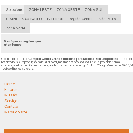
Selecione:
ZONA LESTE
ZONA OESTE
ZONA SUL
GRANDE SÃO PAULO
INTERIOR
Região Central
São Paulo
Zona Norte
Verifique as regiões que
atendemos
O conteúdo do texto "
Comprar Cesta Grande Natalina para Doação Vila Leopoldina
" é de direi
reservado. Sua reprodução, parcial ou total, mesmo citando nossos links, é proibida sem a
autorização do autor. Crime de violação de direito autoral – artigo 184 do Código Penal –
Lei 9610/9
- Lei de direitos autorais
.
Home
Empresa
Missão
Serviços
Contato
Mapa do site