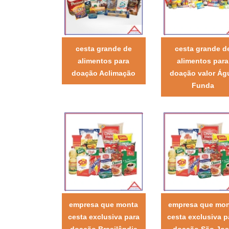
cesta grande de
cesta grande d
alimentos para
alimentos para
doação Aclimação
doação valor Ág
Funda
empresa que monta
empresa que mo
cesta exclusiva para
cesta exclusiva p
doação Brasilândia
doação São Jos