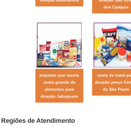
dos Campos
empresa que monta
cesta de natal pa
cesta grande de
doação preço Cen
alimentos para
de São Paulo
doação Jabaquara
Regiões de Atendimento