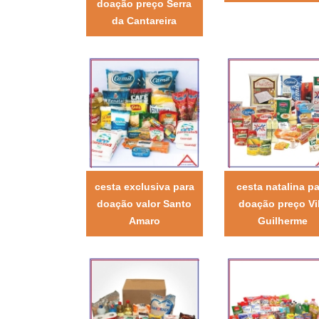
doação preço Serra
da Cantareira
cesta exclusiva para
cesta natalina pa
doação valor Santo
doação preço Vi
Amaro
Guilherme