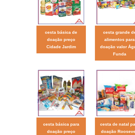
cesta básica de
cesta grande d
doação preço
alimentos para
Cidade Jardim
doação valor Ág
Funda
cesta básica para
cesta de natal pa
doação preço
doação Rooseve