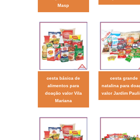
Masp
cesta básica de
cesta grande
alimentos para
natalina para doa
doação valor Vila
valor Jardim Pauli
Mariana