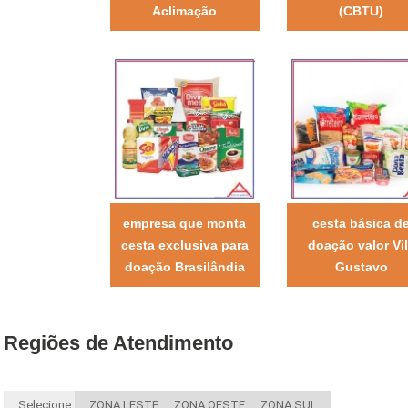
Aclimação
(CBTU)
empresa que monta
cesta básica d
cesta exclusiva para
doação valor Vi
doação Brasilândia
Gustavo
Regiões de Atendimento
Selecione:
ZONA LESTE
ZONA OESTE
ZONA SUL