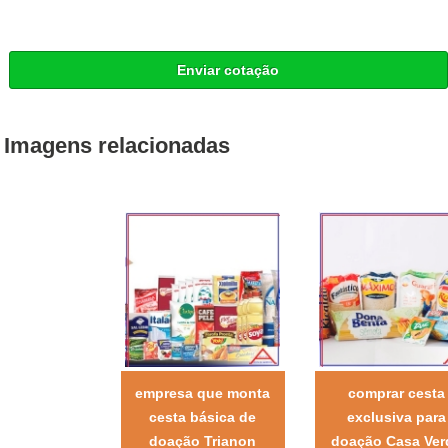
Enviar cotação
Imagens relacionadas
empresa que monta
comprar cesta
cesta básica de
exclusiva para
doação Trianon
doação Casa Ver