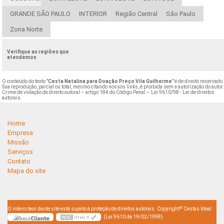
GRANDE SÃO PAULO
INTERIOR
Região Central
São Paulo
Zona Norte
Verifique as regiões que
atendemos
O conteúdo do texto "
Cesta Natalina para Doação Preço Vila Guilherme
" é de direito reservado
Sua reprodução, parcial ou total, mesmo citando nossos links, é proibida sem a autorização do autor
Crime de violação de direito autoral – artigo 184 do Código Penal –
Lei 9610/98 - Lei de direitos
autorais
.
Home
Empresa
Missão
Serviços
Contato
Mapa do site
©
O inteiro teor deste site está sujeito à proteção de direitos autorais. Copyright
Cestas Ideal
(Lei 9610 de 19/02/1998)