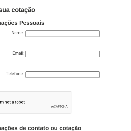
sua cotação
mações Pessoais
Nome:
Email:
Telefone:
mações de contato ou cotação