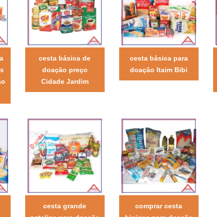
a
cesta básica de
cesta básica para
os
doação preço
doação Itaim Bibi
ão
Cidade Jardim
cesta grande
comprar cesta