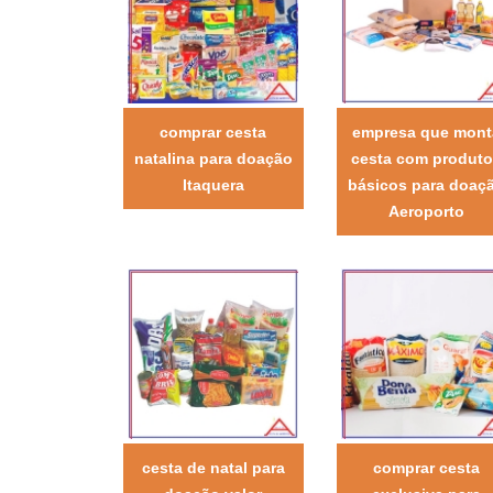
comprar cesta
empresa que mont
natalina para doação
cesta com produt
Itaquera
básicos para doaç
Aeroporto
cesta de natal para
comprar cesta