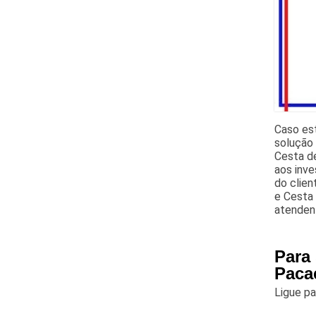
Caso es
solução
Cesta de
aos inv
do clie
e Cesta 
atendent
Para
Pac
Ligue p