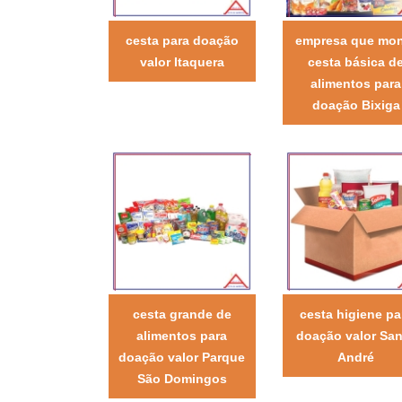
cesta para doação
empresa que mo
valor Itaquera
cesta básica d
alimentos para
doação Bixiga
cesta grande de
cesta higiene pa
alimentos para
doação valor Sa
doação valor Parque
André
São Domingos