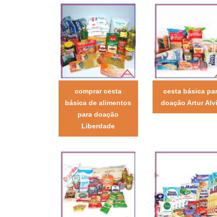
comprar cesta
cesta básica pa
básica de alimentos
doação Artur Alv
para doação
Liberdade