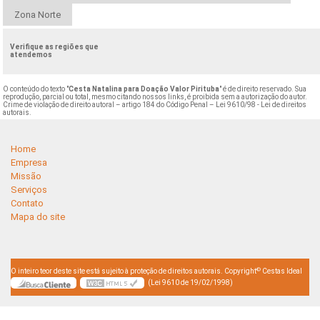
Zona Norte
Verifique as regiões que
atendemos
O conteúdo do texto "
Cesta Natalina para Doação Valor Pirituba
" é de direito reservado. Sua
reprodução, parcial ou total, mesmo citando nossos links, é proibida sem a autorização do autor.
Crime de violação de direito autoral – artigo 184 do Código Penal –
Lei 9610/98 - Lei de direitos
autorais
.
Home
Empresa
Missão
Serviços
Contato
Mapa do site
©
O inteiro teor deste site está sujeito à proteção de direitos autorais. Copyright
Cestas Ideal
(Lei 9610 de 19/02/1998)